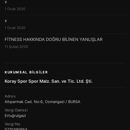
x
1 Ocak 2020
x
1 Ocak 2020
FİTNESS HAKKINDA DOĞRU BİLİNEN YANLIŞLAR
11 Şubat 2020
KURUMSAL BILGILER
Koray Spor Spor Malz. San. ve Tic. Ltd. Şti.
Adres
Altıparmak Cad. No:6, Osmangazi / BURSA
Vergi Dairesi
Ertuğrulgazi
Vergi No
5770490954