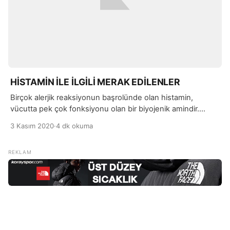
HİSTAMİN İLE İLGİLİ MERAK EDİLENLER
Birçok alerjik reaksiyonun başrolünde olan histamin,
vücutta pek çok fonksiyonu olan bir biyojenik amindir.
Enfeksiyonlar ile mücadele etmeye destek olan histamin,
3 Kasım 2020
·
4 dk okuma
kılcal damarlardaki beyaz kan hücrelerini daha geçirgen
hale getirmektedir.