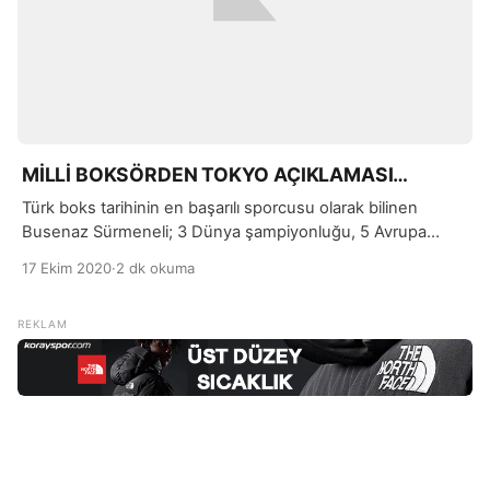
MİLLİ BOKSÖRDEN TOKYO AÇIKLAMASI…
Türk boks tarihinin en başarılı sporcusu olarak bilinen
Busenaz Sürmeneli; 3 Dünya şampiyonluğu, 5 Avrupa
şampiyonluğu ve 1 Avrupa üçüncülüğü ile toplamda 9
17 Ekim 2020
·
2 dk okuma
madalya kazanan başarılı bir milli sporcumuzdur.