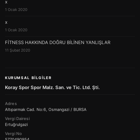
x
1 Ocak 2020
x
1 Ocak 2020
FİTNESS HAKKINDA DOĞRU BİLİNEN YANLIŞLAR
11 Şubat 2020
KURUMSAL BILGILER
Koray Spor Spor Malz. San. ve Tic. Ltd. Şti.
Adres
Altıparmak Cad. No:6, Osmangazi / BURSA
Vergi Dairesi
Ertuğrulgazi
Vergi No
5770490954