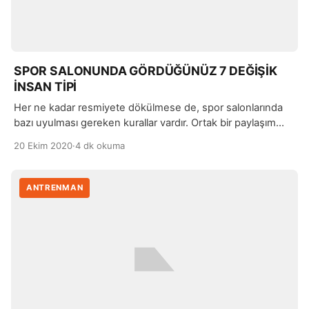
SPOR SALONUNDA GÖRDÜĞÜNÜZ 7 DEĞİŞİK
İNSAN TİPİ
Her ne kadar resmiyete dökülmese de, spor salonlarında
bazı uyulması gereken kurallar vardır. Ortak bir paylaşım
alanı olan spor salonları, tahmin edersiniz ki birbirinden
20 Ekim 2020
·
4 dk okuma
tamamen farklı karakterlerde insanlar bir araya
gelmektedirler.
ANTRENMAN