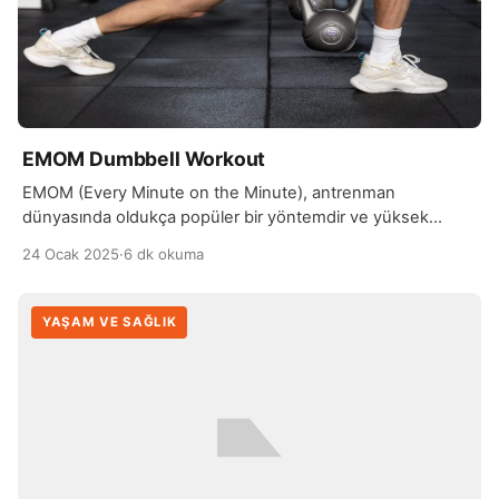
EMOM Dumbbell Workout
EMOM (Every Minute on the Minute), antrenman
dünyasında oldukça popüler bir yöntemdir ve yüksek
yoğunluklu interval antrenman (HIIT) formatında uygulanır.
24 Ocak 2025
·
6 dk okuma
Bu tarz antrenmanlarda, belirli bir hareketi her dakika
başında belirli bir süre boyunca yaparak kalan zamanı
dinlenmeye ayırırsınız. EMOM Dumbbell Workout, bu
YAŞAM VE SAĞLIK
prensibi, dumbbell (halter) kullanarak vücut geliştirme ve
kardiyo fitnessını birleştirir. Antrenman süresi boyunca […]