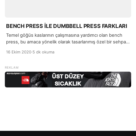
BENCH PRESS İLE DUMBBELL PRESS FARKLARI
Temel göğüs kaslarının çalışmasına yardımcı olan bench
press, bu amaca yönelik olarak tasarlanmış özel bir sehpa
ya da 3 farklı konumda pozisyon alarak yapılan bir kuvvet
16 Ekim 2020
·
5 dk okuma
antrenmanıdır. Dumbbell press ise kasları güçlendirmek
amaçlı kullanılan ağırlık olan dumbbell yardımı ile bench
press yapmaktır denilebilir.