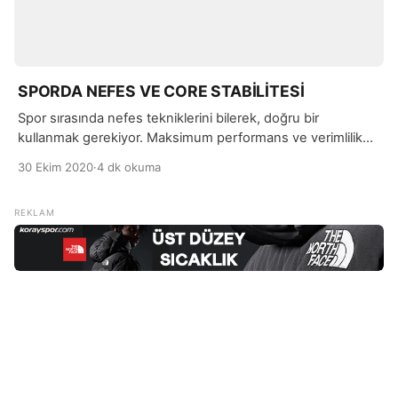
SPORDA NEFES VE CORE STABİLİTESİ
Spor sırasında nefes tekniklerini bilerek, doğru bir
kullanmak gerekiyor. Maksimum performans ve verimlilik
için nefes ve core kaslarını aktif edebilmek son derece
30 Ekim 2020
·
4 dk okuma
önemlidir. Özellikle ağırlık antrenmanlarınızda, nefes
kontrolü çok önemlidir.