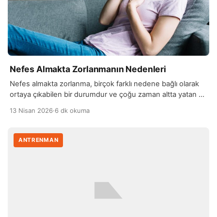
Nefes Almakta Zorlanmanın Nedenleri
Nefes almakta zorlanma, birçok farklı nedene bağlı olarak
ortaya çıkabilen bir durumdur ve çoğu zaman altta yatan bir
sağlık sorununa işaret edebilir. En yaygın nedenlerden biri
13 Nisan 2026
·
6 dk okuma
solunum yolu hastalıklarıdır. Astım, bronşit veya zatürre gibi
rahatsızlıklar hava yollarını daraltarak kişinin rahat nefes
almasını engelleyebilir. Ayrıca alerjik reaksiyonlar da
ANTRENMAN
solunum yollarında şişmeye neden olarak benzer bir tablo
[…]