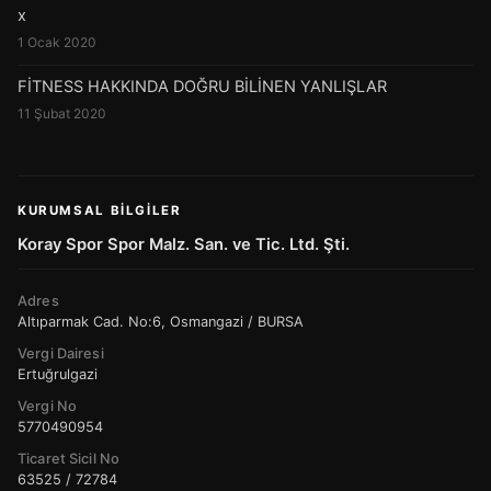
x
1 Ocak 2020
FİTNESS HAKKINDA DOĞRU BİLİNEN YANLIŞLAR
11 Şubat 2020
KURUMSAL BILGILER
Koray Spor Spor Malz. San. ve Tic. Ltd. Şti.
Adres
Altıparmak Cad. No:6, Osmangazi / BURSA
Vergi Dairesi
Ertuğrulgazi
Vergi No
5770490954
Ticaret Sicil No
63525 / 72784