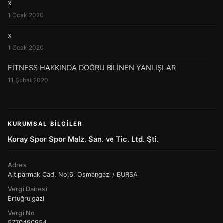
x
1 Ocak 2020
x
1 Ocak 2020
FİTNESS HAKKINDA DOĞRU BİLİNEN YANLIŞLAR
11 Şubat 2020
KURUMSAL BILGILER
Koray Spor Spor Malz. San. ve Tic. Ltd. Şti.
Adres
Altıparmak Cad. No:6, Osmangazi / BURSA
Vergi Dairesi
Ertuğrulgazi
Vergi No
5770490954