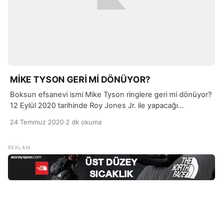
MİKE TYSON GERİ Mİ DÖNÜYOR?
Boksun efsanevi ismi Mike Tyson ringlere geri mi dönüyor?
12 Eylül 2020 tarihinde Roy Jones Jr. ile yapacağı
karşılaşma heyecan ile bekleniyor. Eski boks şampiyonu
24 Temmuz 2020
·
2 dk okuma
Mike Tyson ve Roy Jones Jr. karşılaşması öncesinde ise
Nate Robinson ve Jake Paul ringte olacak.