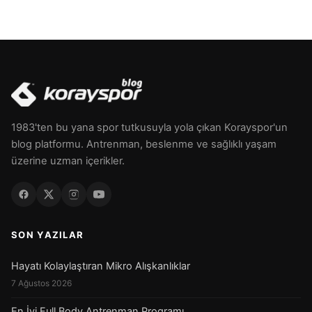
1983'ten bu yana spor tutkusuyla yola çıkan Korayspor'un
blog platformu. Antrenman, beslenme ve sağlıklı yaşam
üzerine uzman içerikler.
SON YAZILAR
Hayatı Kolaylaştıran Mikro Alışkanlıklar
7 Ağustos 2026
En İyi Full Body Antrenman Programı