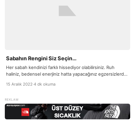
Sabahın Rengini Siz Seçin…
Her sabah kendinizi farklı hissediyor olabilirsiniz. Ruh
haliniz, bedensel enerjiniz hatta yapacağınız egzersizlerde
bile değişiklik arıyorsanız; tam size göre bir konu ile
15 Aralık 2022
·
4 dk okuma
geliyoruz. Unutmayın, her gün yeni bir gündür. Kendinizi
enerjik, sakin, mutlu ya da sağlıklı hissediyor olabilirsiniz.
Ruh halinize ve o sabahki durumunuza uygun bir günlük
plan uygulayabilirsiniz. Üstelik yaşamınızda yapacağınız
böyle küçük değişikliklerin […]