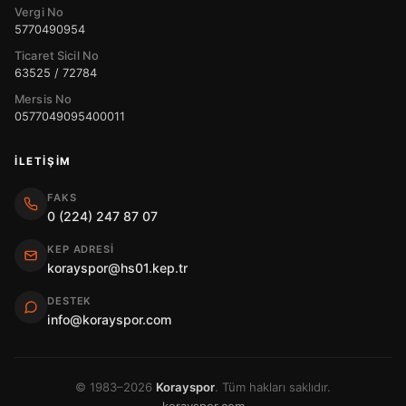
Vergi No
5770490954
Ticaret Sicil No
63525 / 72784
Mersis No
0577049095400011
İLETIŞIM
FAKS
0 (224) 247 87 07
KEP ADRESI
korayspor@hs01.kep.tr
DESTEK
info@korayspor.com
© 1983–2026
Korayspor
. Tüm hakları saklıdır.
korayspor.com