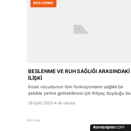
BESLENME
BESLENME VE RUH SAĞLIĞI ARASINDAKİ
İLİŞKİ
İnsan vücudunun tüm fonksiyonlarını sağlıklı bir
şekilde yerine getirebilmesi için ihtiyaç duyduğu ba
değerler vardır. Ruh ve beden sağlığının bir bütün
29 Eylül 2020
·
4 dk okuma
olduğunu düşünürsek, beslenmemizde yer alan
gıdaların ruh sağlığımızı etkiliyor olmasına
şaşırmamalıyız.