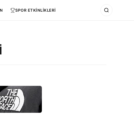
N
SPOR ETKİNLİKLERİ
İ