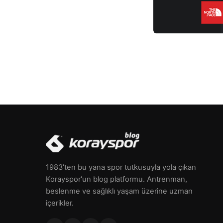
1983'ten bu yana spor tutkusuyla yola çıkan
Korayspor'un blog platformu. Antrenman,
beslenme ve sağlıklı yaşam üzerine uzman
içerikler.