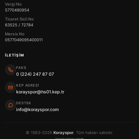
Vergi No
5770490954
Ticaret Sicil No
63525 / 72784
Mersis No
0577049095400011
İLETIŞIM
FAKS
0 (224) 247 87 07
KEP ADRESI
korayspor@hs01.kep.tr
DESTEK
info@korayspor.com
© 1983–2026
Korayspor
. Tüm hakları saklıdır.
korayspor.com