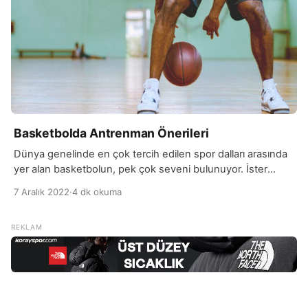
Basketbolda Antrenman Önerileri
Dünya genelinde en çok tercih edilen spor dalları arasında
yer alan basketbolun, pek çok seveni bulunuyor. İster
amatör, isterseniz de profesyonel oynayın basketbol
7 Aralık 2022
·
4 dk okuma
sporu; bireysel yeteneklerin geliştirilmesinde en etkili
sporlardan biridir. Basketbol her ne kadar bir takım oyunu
olsa da, bireysel performansların ön planda olduğu bir oyun
biçimidir. Basketbol oyunlarında ribaunt, şut ve sıçrama
yeteneklerini […]