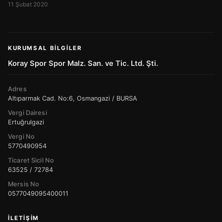
11 Şubat 2020
KURUMSAL BILGILER
Koray Spor Spor Malz. San. ve Tic. Ltd. Şti.
Adres
Altıparmak Cad. No:6, Osmangazi / BURSA
Vergi Dairesi
Ertuğrulgazi
Vergi No
5770490954
Ticaret Sicil No
63525 / 72784
Mersis No
0577049095400011
İLETIŞIM