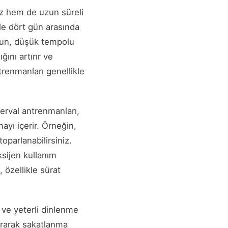
hız hem de uzun süreli
ile dört gün arasında
 uzun, düşük tempolu
ğını artırır ve
renmanları genellikle
nterval antrenmanları,
ayı içerir. Örneğin,
parlanabilirsiniz.
sijen kullanım
, özellikle sürat
 ve yeterli dinlenme
tırarak sakatlanma