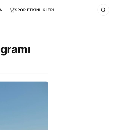
N
SPOR ETKİNLİKLERİ
ogramı