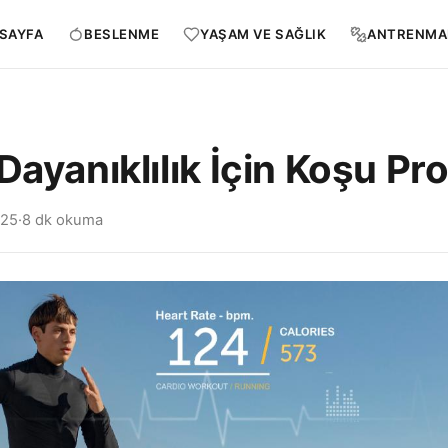
SAYFA
BESLENME
YAŞAM VE SAĞLIK
ANTRENMA
Dayanıklılık İçin Koşu Pr
025
·
8 dk okuma