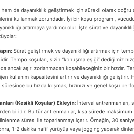
hem de dayanıklılık geliştirmek için sürekli olarak doğr
ejilerini kullanmak zorundadır. İyi bir koşu programı, vüc
ayanıklılığı artırmaya yardımcı olur. İşte sürat ve dayanıklıl
tüyolar:
Yapın:
Sürat geliştirmek ve dayanıklılığı artırmak için te
dir. Tempo koşuları, sizin “konuşma eşiği” dediğimiz hızd
oda ancak aşırı zorlanmadan koşabileceğiniz bir hızdır. T
 kullanım kapasitesini artırır ve dayanıklılığı geliştirir. 
 süresince bu hızda koşmak, hızınızı ve genel koşu perf
nları (Kesikli Koşular) Ekleyin:
İnterval antrenmanları, s
erden biridir. Bu tür antrenmanlar, kısa sürede maksimum
dinlenme süresi ile toparlanmayı içerir. Örneğin, 30 sani
onra, 1-2 dakika hafif yürüyüş veya jogging yaparak dinlene