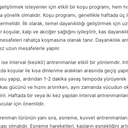
 geliştirmek isteyenler için etkili bir koşu programı, hem 
 yönelik olmalıdır. Koşu programı, genellikle haftada üç 
ermelidir. İlk olarak, temel dayanıklılığı geliştirmek için
r koşular, kalp ve akciğer sağlığını iyileştirir, kas dayanıklılı
safeleri rahatça koşmasına olanak tanır. Dayanıklılık ant
kez uzun mesafelerle yapılır.
 ise interval (kesikli) antrenmanlar etkili bir yöntemdir. I
zda koşular ile kısa dinlenme aralıkları arasında geçiş yapm
usu yapıp, ardından 1-2 dakika yavaş tempoda yürüyerek to
 kas gücünü ve hızını artırırken, aynı zamanda vücudun ok
irir. Haftada bir veya iki kez yapılan interval antrenmanları
cular için önemlidir.
ntrenman türünün yanı sıra, esneme, kuvvet antrenmanları
ası olmalıdır. Esneme hareketleri, kasların esnekliğini ar