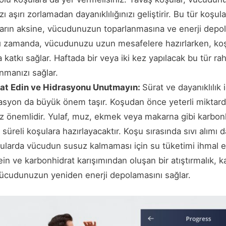
zı aşırı zorlamadan dayanıklılığınızı geliştirir. Bu tür koşu
arın aksine, vücudunuzun toparlanmasına ve enerji depol
ynı zamanda, vücudunuzu uzun mesafelere hazırlarken, k
katkı sağlar. Haftada bir veya iki kez yapılacak bu tür raha
nmanızı sağlar.
at Edin ve Hidrasyonu Unutmayın:
Sürat ve dayanıklılık
syon da büyük önem taşır. Koşudan önce yeterli miktard
z önemlidir. Yulaf, muz, ekmek veya makarna gibi karbonh
reli koşulara hazırlayacaktır. Koşu sırasında sıvı alımı d
şularda vücudun susuz kalmaması için su tüketimi ihmal ed
in ve karbonhidrat karışımından oluşan bir atıştırmalık, k
vücudunuzun yeniden enerji depolamasını sağlar.