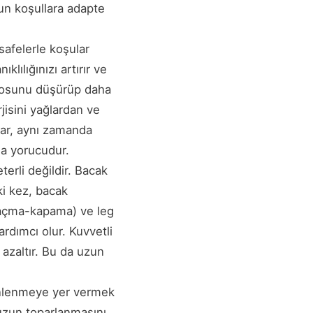
oğun koşullara adapte
safelerle koşular
klılığınızı artırır ve
posunu düşürüp daha
isini yağlardan ve
ular, aynı zamanda
 da yorucudur.
terli değildir. Bacak
ki kez, bacak
 (açma-kapama) ve leg
ardımcı olur. Kuvvetli
 azaltır. Bu da uzun
nlenmeye yer vermek
uzun toparlanmasını