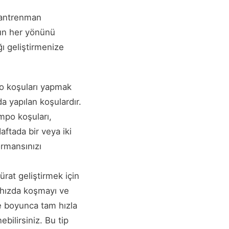
u antrenman
udun her yönünü
ığı geliştirmenize
mpo koşuları yapmak
a yapılan koşulardır.
empo koşuları,
Haftada bir veya iki
ormansınızı
ürat geliştirmek için
 hızda koşmayı ve
ye boyunca tam hızla
bilirsiniz. Bu tip