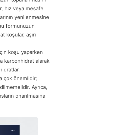
lar, hız veya mesafe
arının yenilenmesine
oşu formunuzun
t koşular, aşırı
 için koşu yaparken
a karbonhidrat alarak
idratlar,
a çok önemlidir;
ilmemelidir. Ayrıca,
asların onarılmasına