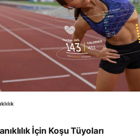
klılık
nıklılık İçin Koşu Tüyoları