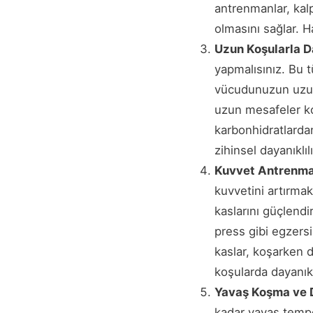
antrenmanlar, kalp
olmasını sağlar. H
Uzun Koşularla Da
yapmalısınız. Bu tü
vücudunuzun uzun
uzun mesafeler ko
karbonhidratlardan
zihinsel dayanıklıl
Kuvvet Antrenman
kuvvetini artırmak
kaslarını güçlend
press gibi egzersi
kaslar, koşarken d
koşularda dayanıklıl
Yavaş Koşma ve 
kadar yavaş tempo