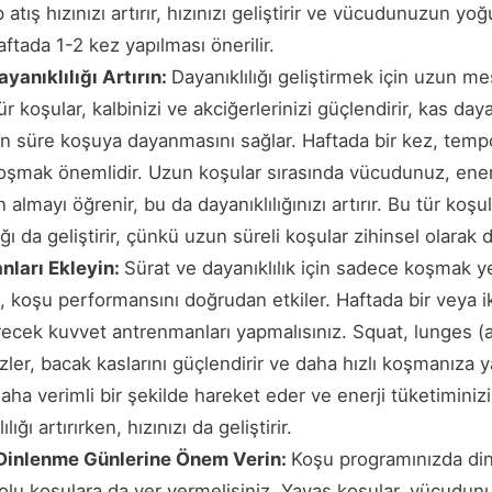
 atış hızınızı artırır, hızınızı geliştirir ve vücudunuzun y
aftada 1-2 kez yapılması önerilir.
yanıklılığı Artırın:
Dayanıklılığı geliştirmek için uzun me
r koşular, kalbinizi ve akciğerlerinizi güçlendirir, kas dayanı
 süre koşuya dayanmasını sağlar. Haftada bir kez, tem
şmak önemlidir. Uzun koşular sırasında vücudunuz, enerj
 almayı öğrenir, bu da dayanıklılığınızı artırır. Bu tür koş
ığı da geliştirir, çünkü uzun süreli koşular zihinsel olarak
ları Ekleyin:
Sürat ve dayanıklılık için sadece koşmak ye
, koşu performansını doğrudan etkiler. Haftada bir veya i
irecek kuvvet antrenmanları yapmalısınız. Squat, lunges
zler, bacak kaslarını güçlendirir ve daha hızlı koşmanıza y
aha verimli bir şekilde hareket eder ve enerji tüketiminizi
ığı artırırken, hızınızı da geliştirir.
Dinlenme Günlerine Önem Verin:
Koşu programınızda di
lu koşulara da yer vermelisiniz. Yavaş koşular, vücudun