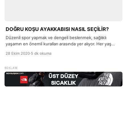
DOĞRU KOŞU AYAKKABISI NASIL SEÇİLİR?
Düzenli spor yapmak ve dengeli beslenmek, sağlıklı
yaşamın en önemli kuralları arasında yer alıyor. Her yaş
grubuna hitap eden koşu sporu, ülkemizde de en çok
28 Ekim 2020
·
5 dk okuma
uygulanan sporlardan biridir. Profesyonel anlamda
yapmasanız da, periyodik aralıklarla düzenli koşu yapmak;
ekipman gerektirmeyen kolay uygulanan sporlardan biridir.