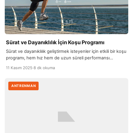
Sürat ve Dayanıklılık İçin Koşu Programı
Sürat ve dayanıklılık geliştirmek isteyenler için etkili bir koşu
programı, hem hız hem de uzun süreli performansı
artırmaya yönelik olmalıdır. Koşu programı, genellikle
11 Kasım 2025
·
8 dk okuma
haftada üç ile dört gün arasında düzenli egzersizler
içermelidir. İlk olarak, temel dayanıklılığı geliştirmek için
uzun, düşük tempolu koşular önerilir. Bu tür koşular, kalp
ANTRENMAN
ve akciğer sağlığını iyileştirir, kas dayanıklılığını artırır ve […]