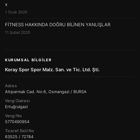
x
1 Ocak 2020
FİTNESS HAKKINDA DOĞRU BİLİNEN YANLIŞLAR
11 Şubat 2020
KURUMSAL BILGILER
Koray Spor Spor Malz. San. ve Tic. Ltd. Şti.
Adres
Altıparmak Cad. No:6, Osmangazi / BURSA
Vergi Dairesi
Ertuğrulgazi
Vergi No
5770490954
Ticaret Sicil No
63525 / 72784