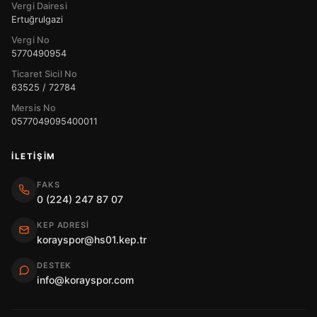
Vergi Dairesi
Ertuğrulgazi
Vergi No
5770490954
Ticaret Sicil No
63525 / 72784
Mersis No
0577049095400011
İLETIŞIM
FAKS
0 (224) 247 87 07
KEP ADRESI
korayspor@hs01.kep.tr
DESTEK
info@korayspor.com