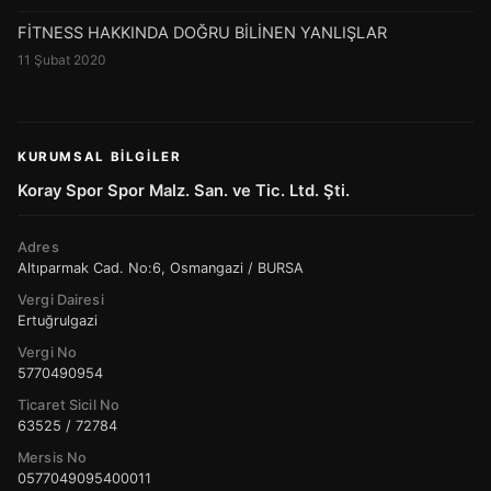
FİTNESS HAKKINDA DOĞRU BİLİNEN YANLIŞLAR
11 Şubat 2020
KURUMSAL BILGILER
Koray Spor Spor Malz. San. ve Tic. Ltd. Şti.
Adres
Altıparmak Cad. No:6, Osmangazi / BURSA
Vergi Dairesi
Ertuğrulgazi
Vergi No
5770490954
Ticaret Sicil No
63525 / 72784
Mersis No
0577049095400011