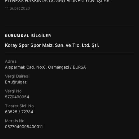
FİTNESS HAKKINDA DOĞRU BİLİNEN YANLIŞLAR
11 Şubat 2020
KURUMSAL BILGILER
Koray Spor Spor Malz. San. ve Tic. Ltd. Şti.
Adres
Altıparmak Cad. No:6, Osmangazi / BURSA
Vergi Dairesi
Ertuğrulgazi
Vergi No
5770490954
Ticaret Sicil No
63525 / 72784
Mersis No
0577049095400011