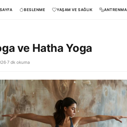
SAYFA
BESLENME
YAŞAM VE SAĞLIK
ANTRENMA
ga ve Hatha Yoga
026
·
7 dk okuma