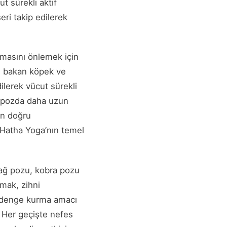
t sürekli aktif
seri takip edilerek
nmasını önlemek için
ğı bakan köpek ve
dilerek vücut sürekli
er pozda daha uzun
in doğru
, Hatha Yoga’nın temel
Dağ pozu, kobra pozu
nmak, zihni
e denge kurma amacı
. Her geçişte nefes