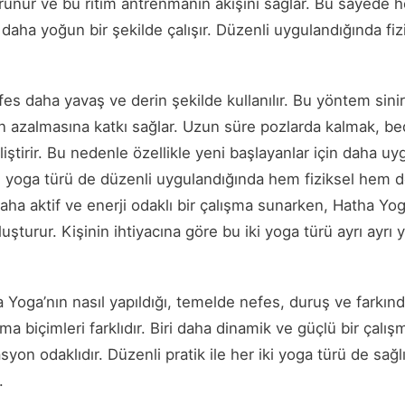
runur ve bu ritim antrenmanın akışını sağlar. Bu sayede h
aha yoğun bir şekilde çalışır. Düzenli uygulandığında fiz
es daha yavaş ve derin şekilde kullanılır. Bu yöntem sinir
sin azalmasına katkı sağlar. Uzun süre pozlarda kalmak, be
eliştirir. Bu nedenle özellikle yeni başlayanlar için daha u
ki yoga türü de düzenli uygulandığında hem fiziksel hem d
aha aktif ve enerji odaklı bir çalışma sunarken, Hatha Yo
luşturur. Kişinin ihtiyacına göre bu iki yoga türü ayrı ayrı y
oga’nın nasıl yapıldığı, temelde nefes, duruş ve farkınd
a biçimleri farklıdır. Biri daha dinamik ve güçlü bir çalış
yon odaklıdır. Düzenli pratik ile her iki yoga türü de sağlı
.