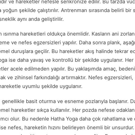
ıdır ve hareketler nefesle senkronize edilir. Bu tarzda vücu
 yoğun şekilde çalıştırılır. Antrenman sırasında belirli bir 
neklik aynı anda geliştirilir.
ısınma hareketleri oldukça önemlidir. Kasların ani zorla
neme ve nefes egzersizleri yapılır. Daha sonra plank, aşa
emel duruşlara geçilir. Bu hareketler akış halinde tekrar e
Yoga ise daha yavaş ve kontrollü bir şekilde uygulanır. H
ketler acele edilmeden yapılır. Bu yaklaşımda amaç, beden
k ve zihinsel farkındalığı artırmaktır. Nefes egzersizleri
 hareketle uyumlu şekilde uygulanır.
genellikle basit oturma ve esneme pozlarıyla başlanır. 
mel hareketler sıkça kullanılır. Her pozda nefese odakla
dımcı olur. Bu nedenle Hatha Yoga daha çok rahatlama v
ise nefes, hareketin hızını belirleyen önemli bir unsurdur