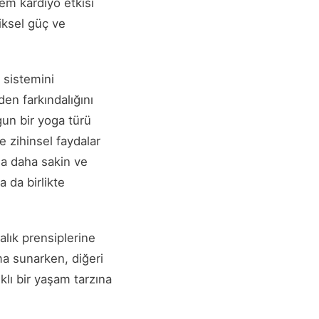
em kardiyo etkisi
iksel güç ve
 sistemini
den farkındalığını
ygun bir yoga türü
e zihinsel faydalar
ga daha sakin ve
a da birlikte
alık prensiplerine
ma sunarken, diğeri
klı bir yaşam tarzına