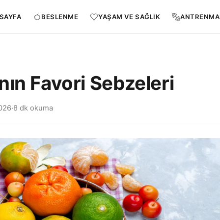
SAYFA
BESLENME
YAŞAM VE SAĞLIK
ANTRENMA
nın Favori Sebzeleri
026
·
8 dk okuma