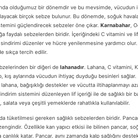
asında olduğumuz bir dönemdir ve bu mevsimde, vücudun 
ğlayacak birçok sebze bulunur. Bu dönemde, soğuk haval
sistemini güçlendirecek sebzeler öne çıkar.
Karnabahar
, O
a faydalı sebzelerden biridir. İçeriğindeki C vitamini ve li
, sindirimi düzenler ve hücre yenilenmesine yardımcı olur.
de sıkça tercih edilir.
bzelerinden bir diğeri de
lahanadır
. Lahana, C vitamini, K
, kış aylarında vücudun ihtiyaç duyduğu besinleri sağlar.
n lahana, bağışıklığı destekler ve vücutta iltihaplanmayı a
ndirim sistemini düzenleyen lif içeriği ile de sağlıklı bir
 salata veya çeşitli yemeklerde rahatlıkla kullanılabilir.
 tüketilmesi gereken sağlıklı sebzelerden biridir. Pancar,
ngindir. Özellikle kan yapıcı etkisi ile bilinen pancar, so
 canlılık katar. Pancar, aynı zamanda kalp sağlığını destek