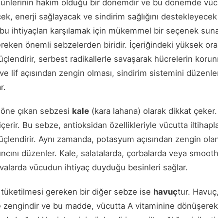
günlerinin hakim olduğu bir dönemdir ve bu dönemde vüc
ek, enerji sağlayacak ve sindirim sağlığını destekleyecek 
, bu ihtiyaçları karşılamak için mükemmel bir seçenek sun
reken önemli sebzelerden biridir. İçeriğindeki yüksek ora
güçlendirir, serbest radikallerle savaşarak hücrelerin koru
 ve lif açısından zengin olması, sindirim sistemini düzenle
r.
n öne çıkan sebzesi
kale
(kara lahana) olarak dikkat çeker
içerir. Bu sebze, antioksidan özellikleriyle vücutta iltihap
güçlendirir. Aynı zamanda, potasyum açısından zengin olan 
ncını düzenler. Kale, salatalarda, çorbalarda veya smoothie
valarda vücudun ihtiyaç duyduğu besinleri sağlar.
tüketilmesi gereken bir diğer sebze ise
havuç
tur. Havuç
 zengindir ve bu madde, vücutta A vitaminine dönüşerek 