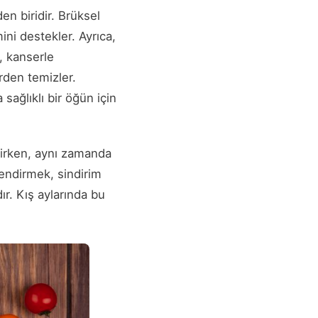
n biridir. Brüksel
ini destekler. Ayrıca,
ı, kanserle
rden temizler.
sağlıklı bir öğün için
rirken, aynı zamanda
lendirmek, sindirim
ır. Kış aylarında bu