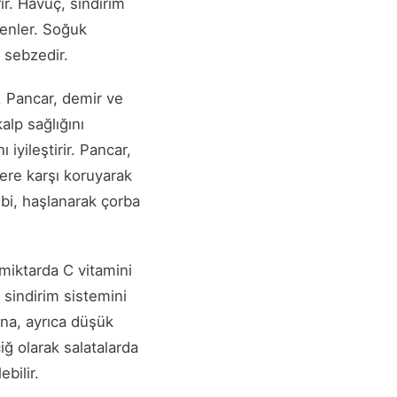
rir. Havuç, sindirim
zenler. Soğuk
r sebzedir.
. Pancar, demir ve
alp sağlığını
 iyileştirir. Pancar,
ere karşı koruyarak
ibi, haşlanarak çorba
miktarda C vitamini
 sindirim sistemini
ana, ayrıca düşük
çiğ olarak salatalarda
ebilir.