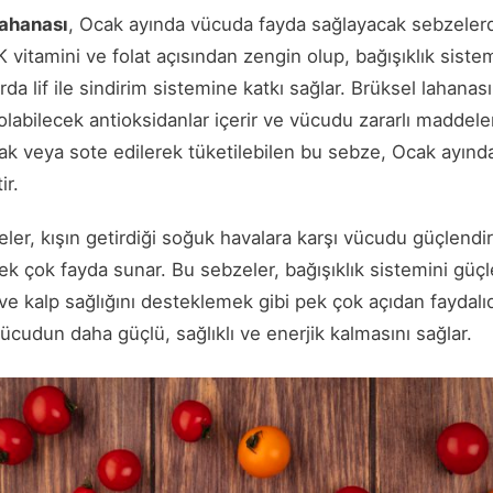
lahanası
, Ocak ayında vücuda fayda sağlayacak sebzelerde
K vitamini ve folat açısından zengin olup, bağışıklık sistem
da lif ile sindirim sistemine katkı sağlar. Brüksel lahanas
labilecek antioksidanlar içerir ve vücudu zararlı maddele
rak veya sote edilerek tüketilebilen bu sebze, Ocak ayında 
ir.
ler, kışın getirdiği soğuk havalara karşı vücudu güçlendi
pek çok fayda sunar. Bu sebzeler, bağışıklık sistemini güç
 ve kalp sağlığını desteklemek gibi pek çok açıdan faydalıd
ücudun daha güçlü, sağlıklı ve enerjik kalmasını sağlar.