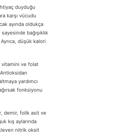
ihtiyaç duyduğu
ara karşı vücudu
cak ayında oldukça
f sayesinde bağışıklık
 Ayrıca, düşük kalori
 vitamini ve folat
 Antioksidan
zaltmaya yardımcı
 bağırsak fonksiyonu
 demir, folik asit ve
ğuk kış aylarında
leyen nitrik oksit