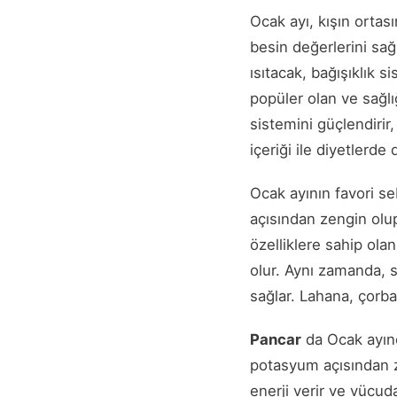
Ocak ayı, kışın ort
besin değerlerini sa
ısıtacak, bağışıklık 
popüler olan ve sağlığ
sistemini güçlendirir
içeriği ile diyetlerde 
Ocak ayının favori se
açısından zengin olup
özelliklere sahip ola
olur. Aynı zamanda, si
sağlar. Lahana, çorba,
Pancar
da Ocak ayında
potasyum açısından ze
enerji verir ve vücuda