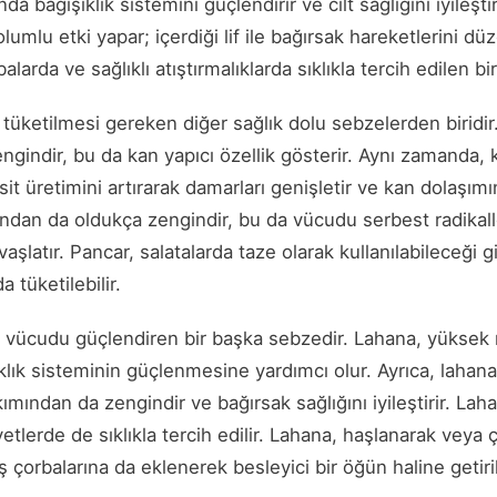
a bağışıklık sistemini güçlendirir ve cilt sağlığını iyileşti
lumlu etki yapar; içerdiği lif ile bağırsak hareketlerini dü
larda ve sağlıklı atıştırmalıklarda sıklıkla tercih edilen bi
 tüketilmesi gereken diğer sağlık dolu sebzelerden biridir
engindir, bu da kan yapıcı özellik gösterir. Aynı zamanda, k
it üretimini artırarak damarları genişletir ve kan dolaşımını
ından da oldukça zengindir, bu da vücudu serbest radikall
aşlatır. Pancar, salatalarda taze olarak kullanılabileceği g
a tüketilebilir.
 vücudu güçlendiren bir başka sebzedir. Lahana, yüksek 
ıklık sisteminin güçlenmesine yardımcı olur. Ayrıca, lahana
kımından da zengindir ve bağırsak sağlığını iyileştirir. Lah
iyetlerde de sıklıkla tercih edilir. Lahana, haşlanarak veya 
kış çorbalarına da eklenerek besleyici bir öğün haline getiril