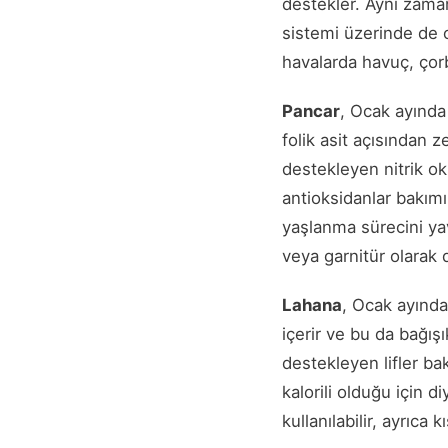
destekler. Aynı zamand
sistemi üzerinde de o
havalarda havuç, çorba
Pancar
, Ocak ayında
folik asit açısından z
destekleyen nitrik oks
antioksidanlar bakım
yaşlanma sürecini yav
veya garnitür olarak d
Lahana
, Ocak ayında
içerir ve bu da bağış
destekleyen lifler ba
kalorili olduğu için d
kullanılabilir, ayrıca 