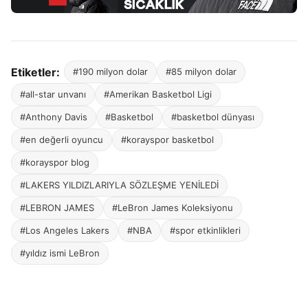
Etiketler:
#190 milyon dolar
#85 milyon dolar
#all-star unvanı
#Amerikan Basketbol Ligi
#Anthony Davis
#Basketbol
#basketbol dünyası
#en değerli oyuncu
#korayspor basketbol
#korayspor blog
#LAKERS YILDIZLARIYLA SÖZLEŞME YENİLEDİ
#LEBRON JAMES
#LeBron James Koleksiyonu
#Los Angeles Lakers
#NBA
#spor etkinlikleri
#yıldız ismi LeBron