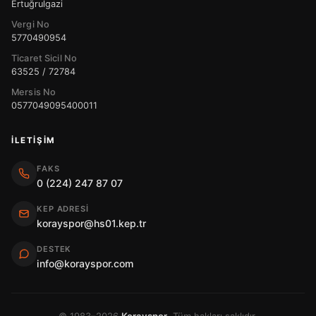
Ertuğrulgazi
Vergi No
5770490954
Ticaret Sicil No
63525 / 72784
Mersis No
0577049095400011
İLETIŞIM
FAKS
0 (224) 247 87 07
KEP ADRESI
korayspor@hs01.kep.tr
DESTEK
info@korayspor.com