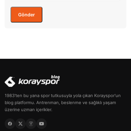
1983'ten bu yana spor tutkusuyla yola çıkan Korayspor'un
blog platformu. Antrenman, beslenme ve sağlıklı yaşam
üzerine uzman içerikler.