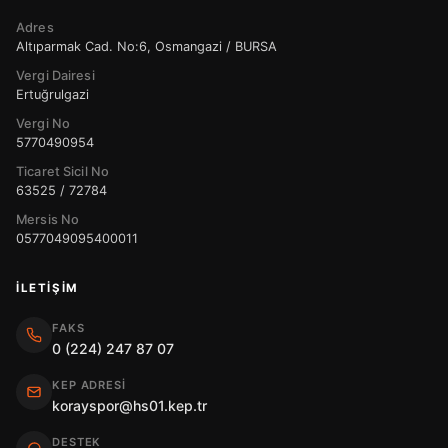
Adres
Altıparmak Cad. No:6, Osmangazi / BURSA
Vergi Dairesi
Ertuğrulgazi
Vergi No
5770490954
Ticaret Sicil No
63525 / 72784
Mersis No
0577049095400011
İLETIŞIM
FAKS
0 (224) 247 87 07
KEP ADRESI
korayspor@hs01.kep.tr
DESTEK