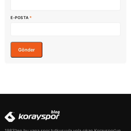
E-POSTA
*
1983'ten bu yana spor tutkusuyla yola çıkan Korayspor'un