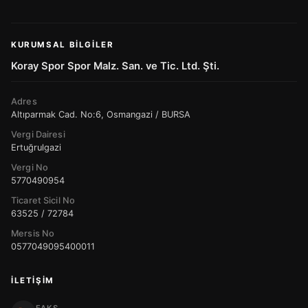
KURUMSAL BILGILER
Koray Spor Spor Malz. San. ve Tic. Ltd. Şti.
Adres
Altıparmak Cad. No:6, Osmangazi / BURSA
Vergi Dairesi
Ertuğrulgazi
Vergi No
5770490954
Ticaret Sicil No
63525 / 72784
Mersis No
0577049095400011
İLETIŞIM
FAKS