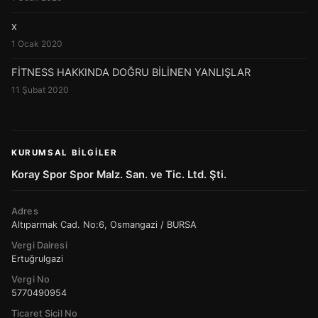
x
1 Ocak 2020
FİTNESS HAKKINDA DOĞRU BİLİNEN YANLIŞLAR
11 Şubat 2020
KURUMSAL BILGILER
Koray Spor Spor Malz. San. ve Tic. Ltd. Şti.
Adres
Altıparmak Cad. No:6, Osmangazi / BURSA
Vergi Dairesi
Ertuğrulgazi
Vergi No
5770490954
Ticaret Sicil No