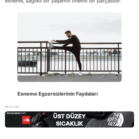
esneme, sağlıklı bir yaşamın önemli bir parçasıdır.
Esneme Egzersizlerinin Faydaları