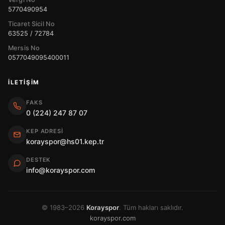
5770490954
Ticaret Sicil No
63525 / 72784
Mersis No
0577049095400011
İLETIŞIM
FAKS
0 (224) 247 87 07
KEP ADRESI
korayspor@hs01.kep.tr
DESTEK
info@korayspor.com
© 1983–2026
Korayspor
. Tüm hakları saklıdır.
korayspor.com