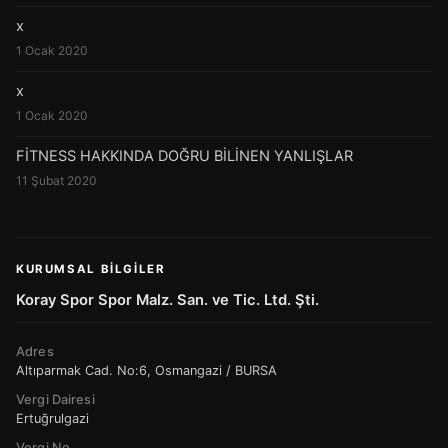
x
1 Ocak 2020
x
1 Ocak 2020
FİTNESS HAKKINDA DOĞRU BİLİNEN YANLIŞLAR
11 Şubat 2020
KURUMSAL BILGILER
Koray Spor Spor Malz. San. ve Tic. Ltd. Şti.
Adres
Altıparmak Cad. No:6, Osmangazi / BURSA
Vergi Dairesi
Ertuğrulgazi
Vergi No