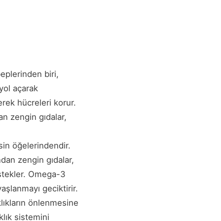
plerinden biri,
 yol açarak
erek hücreleri korur.
an zengin gıdalar,
in öğelerindendir.
dan zengin gıdalar,
 destekler. Omega-3
yaşlanmayı geciktirir.
ıklıkların önlenmesine
lık sistemini