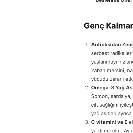
Beslenme Öneri
Genç Kalmanı
Antioksidan Zeng
serbest radikaller
yaşlanmayı hızland
Yaban mersini, nar
vücudu zararlı etk
Omega-3 Yağ Asit
Somon, sardalya, 
cilt sağlığını iyil
yağ asitleri ayrıca
C vitamini ve E v
yardımcı olur. Ay