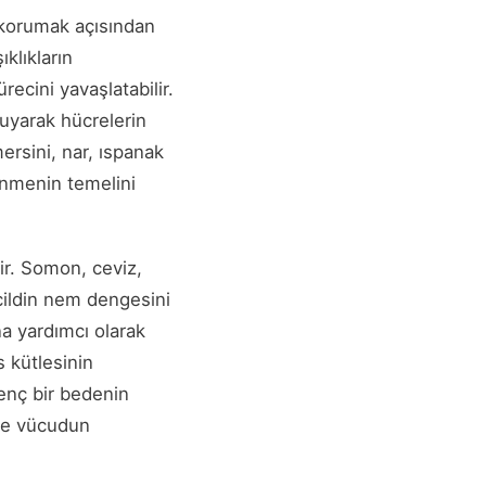
ı korumak açısından
ıklıkların
ecini yavaşlatabilir.
ruyarak hücrelerin
ersini, nar, ıspanak
lenmenin temelini
dir. Somon, ceviz,
 cildin nem dengesini
ına yardımcı olarak
s kütlesinin
enç bir bedenin
 ve vücudun