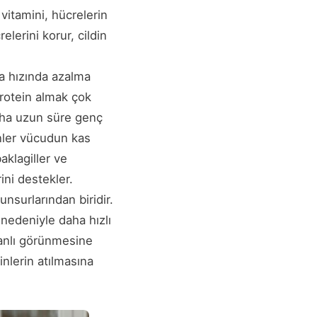
 vitamini, hücrelerin
elerini korur, cildin
a hızında azalma
protein almak çok
daha uzun süre genç
inler vücudun kas
aklagiller ve
ni destekler.
nsurlarından biridir.
 nedeniyle daha hızlı
canlı görünmesine
inlerin atılmasına