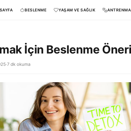
SAYFA
BESLENME
YAŞAM VE SAĞLIK
ANTRENMA
mak İçin Beslenme Öneri
025
·
7 dk okuma