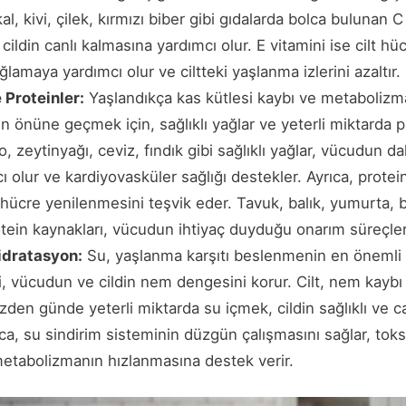
al, kivi, çilek, kırmızı biber gibi gıdalarda bolca bulunan C
ldin canlı kalmasına yardımcı olur. E vitamini ise cilt hücr
amaya yardımcı olur ve ciltteki yaşlanma izlerini azaltır.
 Proteinler:
Yaşlandıkça kas kütlesi kaybı ve metabolizm
n önüne geçmek için, sağlıklı yağlar ve yeterli miktarda 
, zeytinyağı, ceviz, fındık gibi sağlıklı yağlar, vücudun 
 olur ve kardiyovasküler sağlığı destekler. Ayrıca, prote
 hücre yenilenmesini teşvik eder. Tavuk, balık, yumurta, b
tein kaynakları, vücudun ihtiyaç duyduğu onarım süreçleri
idratasyon:
Su, yaşlanma karşıtı beslenmenin en önemli u
i, vücudun ve cildin nem dengesini korur. Cilt, nem kaybı
üzden günde yeterli miktarda su içmek, cildin sağlıklı ve 
ıca, su sindirim sisteminin düzgün çalışmasını sağlar, toks
metabolizmanın hızlanmasına destek verir.