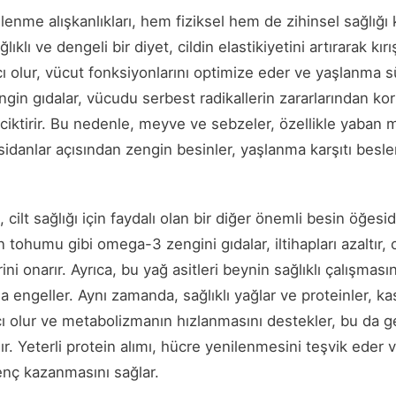
enme alışkanlıkları, hem fiziksel hem de zihinsel sağlığ
klı ve dengeli bir diyet, cildin elastikiyetini artırarak kırış
olur, vücut fonksiyonlarını optimize eder ve yaşlanma sür
gin gıdalar, vücudu serbest radikallerin zararlarından ko
iktirir. Bu nedenle, meyve ve sebzeler, özellikle yaban m
ksidanlar açısından zengin besinler, yaşlanma karşıtı bes
cilt sağlığı için faydalı olan bir diğer önemli besin öğesi
tohumu gibi omega-3 zengini gıdalar, iltihapları azaltır,
rini onarır. Ayrıca, bu yağ asitleri beynin sağlıklı çalışmas
a engeller. Aynı zamanda, sağlıklı yağlar ve proteinler, ka
 olur ve metabolizmanın hızlanmasını destekler, bu da g
r. Yeterli protein alımı, hücre yenilenmesini teşvik eder
enç kazanmasını sağlar.