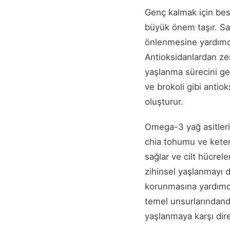
Genç kalmak için besl
büyük önem taşır. Sağlı
önlenmesine yardımcı 
Antioksidanlardan zen
yaşlanma sürecini gec
ve brokoli gibi antio
oluşturur.
Omega-3 yağ asitleri, 
chia tohumu ve keten 
sağlar ve cilt hücrele
zihinsel yaşlanmayı d
korunmasına yardımcı
temel unsurlarındandı
yaşlanmaya karşı dir