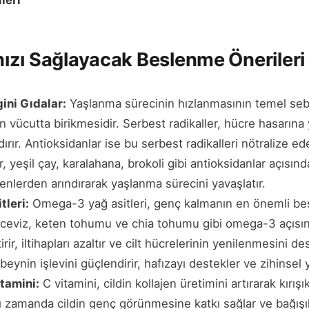
leri
zı Sağlayacak Beslenme Önerileri
ini Gıdalar:
Yaşlanma sürecinin hızlanmasının temel sebe
in vücutta birikmesidir. Serbest radikaller, hücre hasarına
ırır. Antioksidanlar ise bu serbest radikalleri nötralize ed
, yeşil çay, karalahana, brokoli gibi antioksidanlar açısınd
enlerden arındırarak yaşlanma sürecini yavaşlatır.
leri:
Omega-3 yağ asitleri, genç kalmanın en önemli bes
ceviz, keten tohumu ve chia tohumu gibi omega-3 açısın
eştirir, iltihapları azaltır ve cilt hücrelerinin yenilenmesini
 beynin işlevini güçlendirir, hafızayı destekler ve zihinsel 
itamini:
C vitamini, cildin kollajen üretimini artırarak kırış
nı zamanda cildin genç görünmesine katkı sağlar ve bağışık