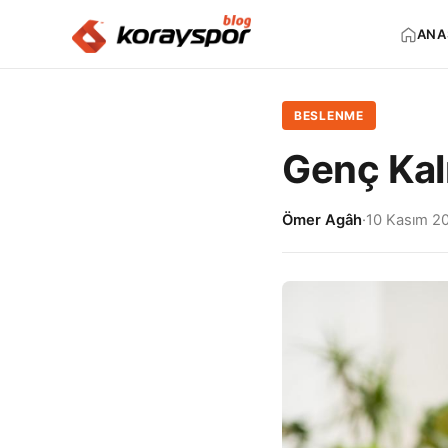
ANA
BESLENME
Genç Kal
Ömer Agâh
·
10 Kasım 2