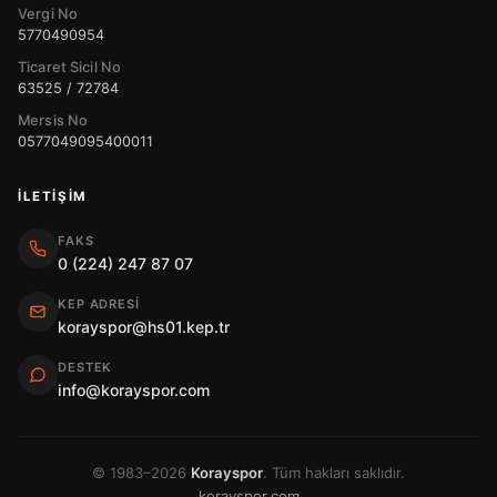
Vergi No
5770490954
Ticaret Sicil No
63525 / 72784
Mersis No
0577049095400011
İLETIŞIM
FAKS
0 (224) 247 87 07
KEP ADRESI
korayspor@hs01.kep.tr
DESTEK
info@korayspor.com
© 1983–2026
Korayspor
. Tüm hakları saklıdır.
korayspor.com