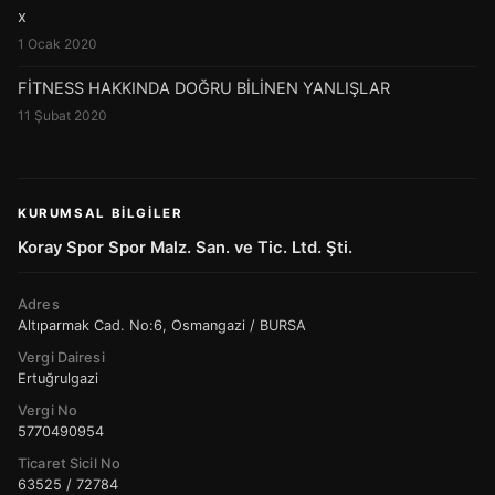
x
1 Ocak 2020
FİTNESS HAKKINDA DOĞRU BİLİNEN YANLIŞLAR
11 Şubat 2020
KURUMSAL BILGILER
Koray Spor Spor Malz. San. ve Tic. Ltd. Şti.
Adres
Altıparmak Cad. No:6, Osmangazi / BURSA
Vergi Dairesi
Ertuğrulgazi
Vergi No
5770490954
Ticaret Sicil No
63525 / 72784