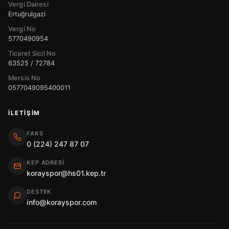
Vergi Dairesi
Ertuğrulgazi
Vergi No
5770490954
Ticaret Sicil No
63525 / 72784
Mersis No
0577049095400011
İLETIŞIM
FAKS
0 (224) 247 87 07
KEP ADRESI
korayspor@hs01.kep.tr
DESTEK
info@korayspor.com