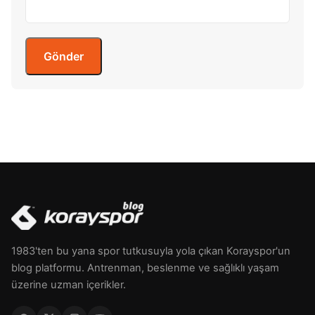
1983'ten bu yana spor tutkusuyla yola çıkan Korayspor'un
blog platformu. Antrenman, beslenme ve sağlıklı yaşam
üzerine uzman içerikler.