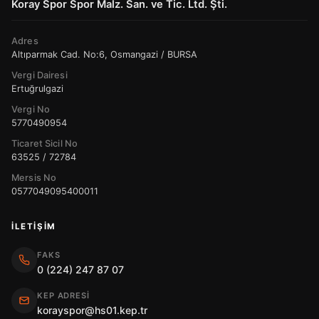
Koray Spor Spor Malz. San. ve Tic. Ltd. Şti.
Adres
Altıparmak Cad. No:6, Osmangazi / BURSA
Vergi Dairesi
Ertuğrulgazi
Vergi No
5770490954
Ticaret Sicil No
63525 / 72784
Mersis No
0577049095400011
İLETIŞIM
FAKS
0 (224) 247 87 07
KEP ADRESI
korayspor@hs01.kep.tr