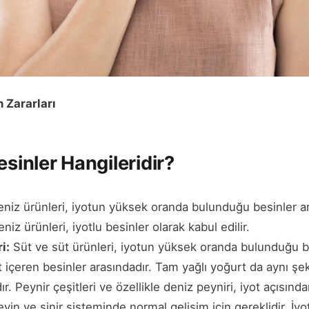
n Zararları
esinler Hangileridir?
niz ürünleri, iyotun yüksek oranda bulunduğu besinler ara
niz ürünleri, iyotlu besinler olarak kabul edilir.
i:
Süt ve süt ürünleri, iyotun yüksek oranda bulunduğu be
t içeren besinler arasındadır. Tam yağlı yoğurt da aynı şek
ır. Peynir çeşitleri ve özellikle deniz peyniri, iyot açısınd
eyin ve sinir sisteminde normal gelişim için gereklidir. İyot