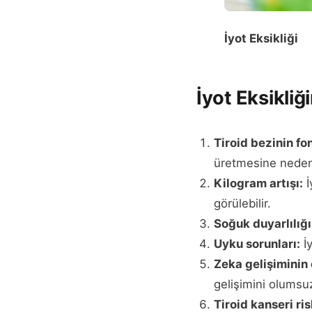
İyot Eksikliği
İyot Eksikliğ
Tiroid bezinin f
üretmesine neden o
Kilogram artışı:
İ
görülebilir.
Soğuk duyarlılığı
Uyku sorunları:
İy
Zeka gelişiminin
gelişimini olumsuz
Tiroid kanseri ri