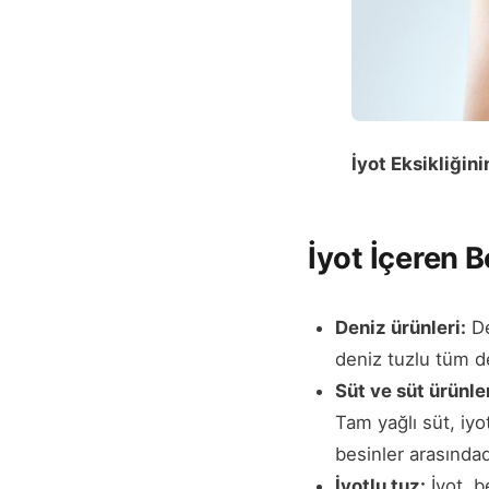
İyot Eksikliğini
İyot İçeren B
Deniz ürünleri:
De
deniz tuzlu tüm de
Süt ve süt ürünler
Tam yağlı süt, iyo
besinler arasındad
İyotlu tuz:
İyot, b