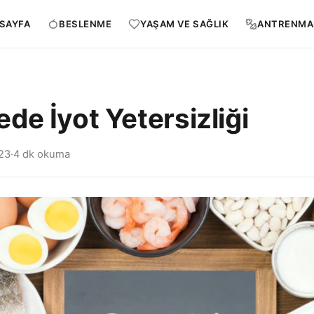
SAYFA
BESLENME
YAŞAM VE SAĞLIK
ANTRENMA
de İyot Yetersizliği
23
·
4 dk okuma