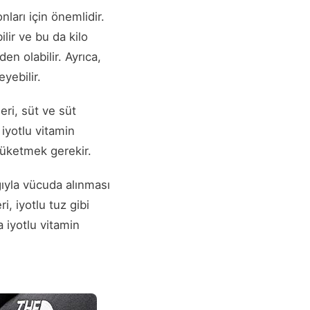
nları için önemlidir.
lir ve bu da kilo
en olabilir. Ayrıca,
yebilir.
eri, süt ve süt
 iyotlu vitamin
ü tüketmek gerekir.
ığıyla vücuda alınması
i, iyotlu tuz gibi
a iyotlu vitamin