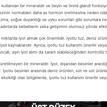
 kullanılan bir mineraldir ve beyin ve tiroid glandi fonksiyo
d bezinin normalden daha az hormon üretmesine neden olabi
zma, soğuk duyarlılığı ve uyku sorunları gibi sorunlara ned
 kadınlarda bebeklerin zeka gelişimini olumsuz yönde etkile
i miktarda iyot almak çok önemlidir. İyotlu tuz, deniz ürünl
 iyot kaynaklarıdır. Ayrıca, iyotlu tuz kullanımı önerilir veya
. Ancak, aşırı iyot alımı da zararlı olabileceğinden kontroll
üretilmeyen bir mineraldir. İyot, dışarıdan besinler aracıl
İyotlu besinler arasında deniz ürünleri, süt ve süt ürünler
 eksikliği olan bölgelerde, iyotlu tuz kullanımı önerilir vey