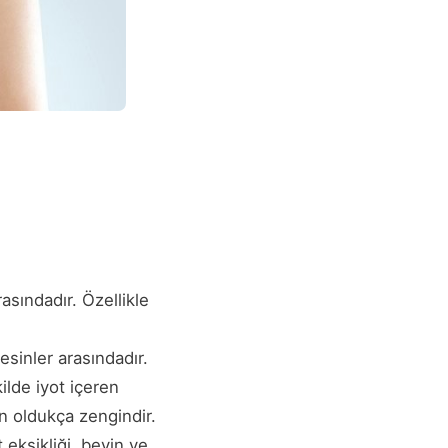
sındadır. Özellikle
sinler arasındadır.
ilde iyot içeren
an oldukça zengindir.
 eksikliği, beyin ve