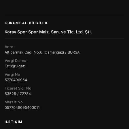
KURUMSAL BILGILER
Koray Spor Spor Malz. San. ve Tic. Ltd. Şti.
Adres
Altıparmak Cad. No:6, Osmangazi / BURSA
Vergi Dairesi
Ertuğrulgazi
Vergi No
5770490954
Ticaret Sicil No
63525 / 72784
Mersis No
0577049095400011
İLETIŞIM