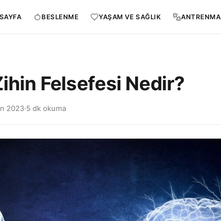
SAYFA
BESLENME
YAŞAM VE SAĞLIK
ANTRENMA
Zihin Felsefesi Nedir?
an 2023
·
5 dk okuma