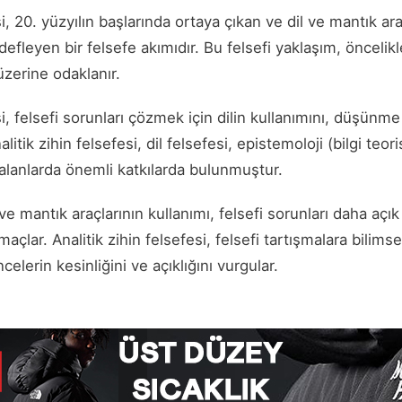
si, 20. yüzyılın başlarında ortaya çıkan ve dil ve mantık arac
fleyen bir felsefe akımıdır. Bu felsefi yaklaşım, öncelikle
zerine odaklanır.
si, felsefi sorunları çözmek için dilin kullanımını, düşünme
litik zihin felsefesi, dil felsefesi, epistemoloji (bilgi teori
i alanlarda önemli katkılarda bulunmuştur.
ve mantık araçlarının kullanımı, felsefi sorunları daha açık 
lar. Analitik zihin felsefesi, felsefi tartışmalara bilimse
elerin kesinliğini ve açıklığını vurgular.