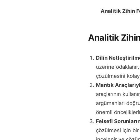
Analitik Zihin F
Analitik Zih
Dilin Netleştirilm
üzerine odaklanır. 
çözülmesini kolayla
Mantık Araçlarıy
araçlarının kulla
argümanları doğrula
önemli öncelikleri
Felsefi Sorunlar
çözülmesi için bir
incelenir ve çözüm