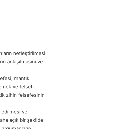
mların netleştirilmesi
arın anlaşılmasını ve
sefesi, mantık
emek ve felsefi
tik zihin felsefesinin
z edilmesi ve
daha açık bir şekilde
ve argümanların