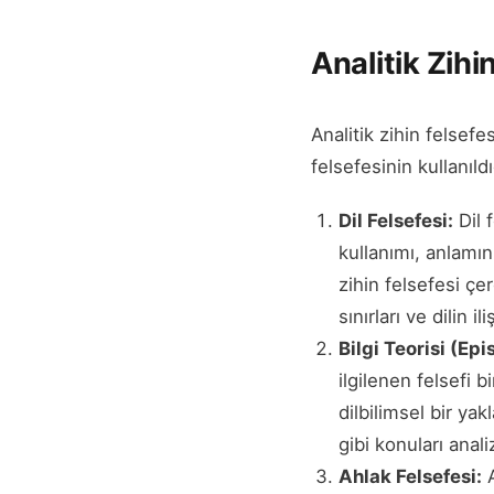
Analitik Zihi
Analitik zihin felsefes
felsefesinin kullanıldı
Dil Felsefesi:
Dil f
kullanımı, anlamın 
zihin felsefesi çer
sınırları ve dilin i
Bilgi Teorisi (Epi
ilgilenen felsefi b
dilbilimsel bir yak
gibi konuları anali
Ahlak Felsefesi:
A