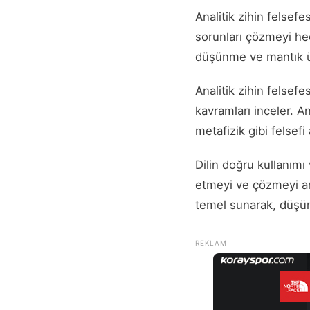
Analitik zihin felsefe
sorunları çözmeyi hede
düşünme ve mantık ü
Analitik zihin felsefe
kavramları inceler. Ana
metafizik gibi felsef
Dilin doğru kullanımı 
etmeyi ve çözmeyi amaç
temel sunarak, düşünc