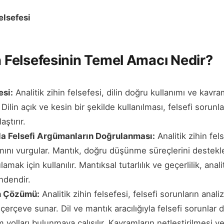
elsefesi
in Felsefesinin Temel Amacı Nedir?
esi:
Analitik zihin felsefesi, dilin doğru kullanımı ve kavra
Dilin açık ve kesin bir şekilde kullanılması, felsefi sorunl
ştırır.
la Felsefi Argümanların Doğrulanması:
Analitik zihin fel
nımını vurgular. Mantık, doğru düşünme süreçlerini destekl
mak için kullanılır. Mantıksal tutarlılık ve geçerlilik, anali
ndendir.
ın Çözümü:
Analitik zihin felsefesi, felsefi sorunların anali
 çerçeve sunar. Dil ve mantık aracılığıyla felsefi sorunlar 
 yolları bulunmaya çalışılır. Kavramların netleştirilmesi 