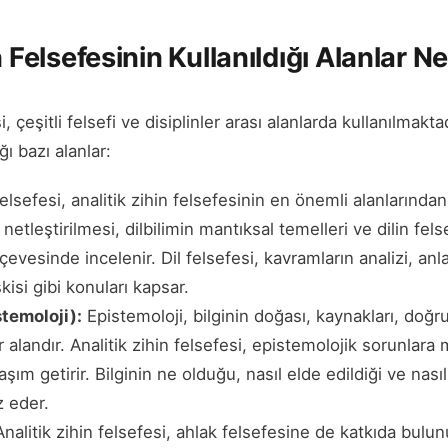
n Felsefesinin Kullanıldığı Alanlar Ne
i, çeşitli felsefi ve disiplinler arası alanlarda kullanılmaktad
ğı bazı alanlar:
elsefesi, analitik zihin felsefesinin en önemli alanlarından 
netleştirilmesi, dilbilimin mantıksal temelleri ve dilin felse
çevesinde incelenir. Dil felsefesi, kavramların analizi, anla
lişkisi gibi konuları kapsar.
stemoloji):
Epistemoloji, bilginin doğası, kaynakları, doğru
ir alandır. Analitik zihin felsefesi, epistemolojik sorunlara
laşım getirir. Bilginin ne olduğu, nasıl elde edildiği ve nas
z eder.
nalitik zihin felsefesi, ahlak felsefesine de katkıda bulun