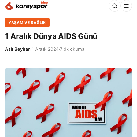
YAŞAM VE SAĞLIK
1 Aralık Dünya AIDS Günü
Aslı Beyhan
·
1 Aralık 2024
·
7 dk okuma