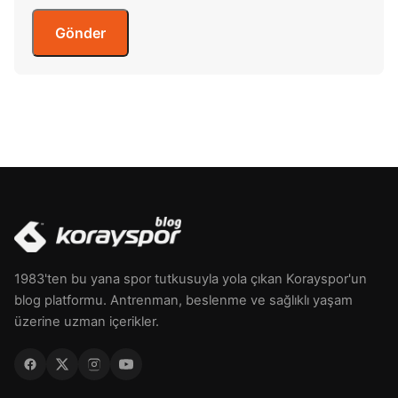
1983'ten bu yana spor tutkusuyla yola çıkan Korayspor'un
blog platformu. Antrenman, beslenme ve sağlıklı yaşam
üzerine uzman içerikler.