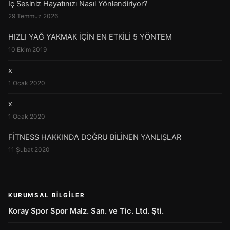
İç Sesiniz Hayatınızı Nasıl Yönlendiriyor?
29 Temmuz 2026
HIZLI YAĞ YAKMAK İÇİN EN ETKİLİ 5 YÖNTEM
10 Ekim 2019
x
1 Ocak 2020
x
1 Ocak 2020
FİTNESS HAKKINDA DOĞRU BİLİNEN YANLIŞLAR
11 Şubat 2020
KURUMSAL BILGILER
Koray Spor Spor Malz. San. ve Tic. Ltd. Şti.