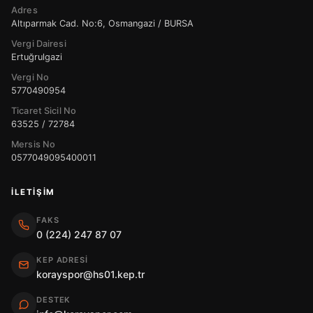
Adres
Altıparmak Cad. No:6, Osmangazi / BURSA
Vergi Dairesi
Ertuğrulgazi
Vergi No
5770490954
Ticaret Sicil No
63525 / 72784
Mersis No
0577049095400011
İLETIŞIM
FAKS
0 (224) 247 87 07
KEP ADRESI
korayspor@hs01.kep.tr
DESTEK