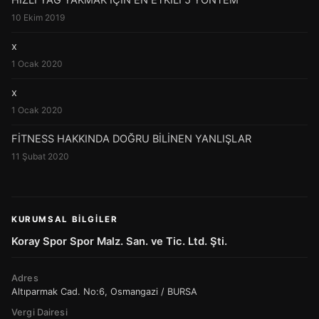
HIZLI YAĞ YAKMAK İÇİN EN ETKİLİ 5 YÖNTEM
10 Ekim 2019
x
1 Ocak 2020
x
1 Ocak 2020
FİTNESS HAKKINDA DOĞRU BİLİNEN YANLIŞLAR
11 Şubat 2020
KURUMSAL BILGILER
Koray Spor Spor Malz. San. ve Tic. Ltd. Şti.
Adres
Altıparmak Cad. No:6, Osmangazi / BURSA
Vergi Dairesi