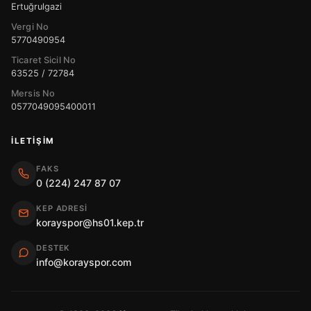
Ertuğrulgazi
Vergi No
5770490954
Ticaret Sicil No
63525 / 72784
Mersis No
0577049095400011
İLETIŞIM
FAKS
0 (224) 247 87 07
KEP ADRESI
korayspor@hs01.kep.tr
DESTEK
info@korayspor.com