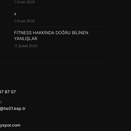
1 Ocak 2020
x
1 Ocak 2020
FİTNESS HAKKINDA DOĞRU BİLİNEN
YANLIŞLAR
11 Şubat 2020
47 87 07
I
@hs01.kep.tr
ayspor.com