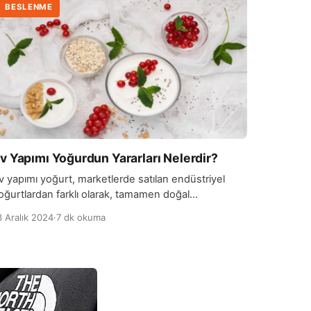
BESLENME
v Yapımı Yoğurdun Yararları Nelerdir?
v yapımı yoğurt, marketlerde satılan endüstriyel
oğurtlardan farklı olarak, tamamen doğal
alzemelerle ve eklenmiş katkı maddeleri olmadan
3 Aralık 2024
·
7 dk okuma
azırlanır. Evde yapılan yoğurt, genellikle süt ve
oğurt mayası ile yapılır. Süt, genellikle pastörize
dilmiş ve homojenize edilmiş olmalıdır, bu da
oğurdun daha sağlıklı ve güvenli olmasını sağlar. Ev
apımı yoğurdun en büyük avantajlarından biri,
çerdiği katkı maddelerinin […]