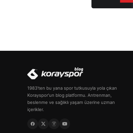
yoğurt, kasların ve kemiklerin […]
1983'ten bu yana spor tutkusuyla yola çıkan
Korayspor'un blog platformu. Antrenman,
beslenme ve sağlıklı yaşam üzerine uzman
içerikler.