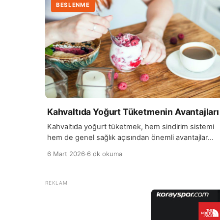
BESLENME
Kahvaltıda Yoğurt Tüketmenin Avantajları
Kahvaltıda yoğurt tüketmek, hem sindirim sistemi
hem de genel sağlık açısından önemli avantajlar
sağlar. Yoğurt, probiyotikler açısından zengin bir
6 Mart 2026
·
6 dk okuma
besin olduğu için bağırsak florasının
dengelenmesine yardımcı olur ve sindirimi
kolaylaştırır. Düzenli tüketildiğinde bağırsak
hareketlerini destekleyerek kabızlık gibi sorunları
önler. Yoğurt, aynı zamanda protein ve kalsiyum
açısından değerli bir kaynaktır. Sabahları tüketilen