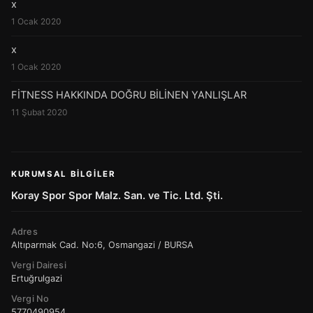
x
1 Ocak 2020
x
1 Ocak 2020
FİTNESS HAKKINDA DOĞRU BİLİNEN YANLIŞLAR
11 Şubat 2020
KURUMSAL BILGILER
Koray Spor Spor Malz. San. ve Tic. Ltd. Şti.
Adres
Altıparmak Cad. No:6, Osmangazi / BURSA
Vergi Dairesi
Ertuğrulgazi
Vergi No
5770490954