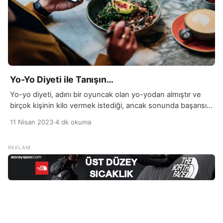
Yo-Yo Diyeti ile Tanışın…
Yo-yo diyeti, adını bir oyuncak olan yo-yodan almıştır ve
birçok kişinin kilo vermek istediği, ancak sonunda başarısız
olduğu bir diyet türüdür. Bu diyet türünün ortaya çıkışı, 20.
11 Nisan 2023
·
4 dk okuma
yüzyılın ortalarına kadar uzanır. Yo-yo diyeti terimi, ilk olarak
1960’larda bir TV programında kullanılmıştır. Bu dönemde,
ünlülerin zayıf kalmak için uyguladıkları sıkı diyetler halk
arasında popüler hale gelmişti. […]