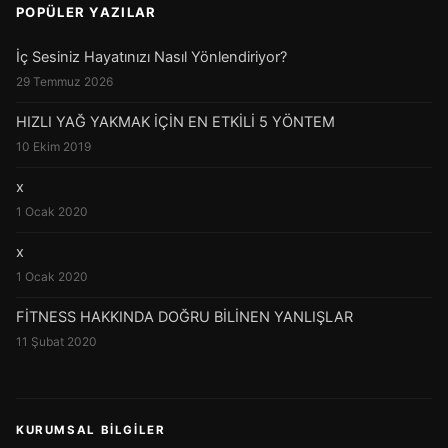
POPÜLER YAZILAR
İç Sesiniz Hayatınızı Nasıl Yönlendiriyor?
29 Temmuz 2026
HIZLI YAĞ YAKMAK İÇİN EN ETKİLİ 5 YÖNTEM
10 Ekim 2019
x
1 Ocak 2020
x
1 Ocak 2020
FİTNESS HAKKINDA DOĞRU BİLİNEN YANLIŞLAR
11 Şubat 2020
KURUMSAL BILGILER