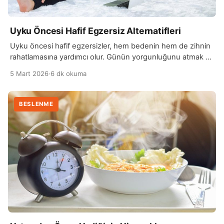
Uyku Öncesi Hafif Egzersiz Alternatifleri
Uyku öncesi hafif egzersizler, hem bedenin hem de zihnin
rahatlamasına yardımcı olur. Günün yorgunluğunu atmak ve
uykuya geçişi kolaylaştırmak için yoğun egzersizlerden
5 Mart 2026
·
6 dk okuma
kaçınmak önemlidir. Hafif yürüyüş, esneme hareketleri
veya yoga gibi aktiviteler, kalp atış hızını aşırı yükseltmeden
vücudu gevşetir. Esneme hareketleri, kaslardaki gerginliği
BESLENME
azaltarak rahat bir uyku ortamı hazırlar. Özellikle sırt, boyun
ve bacak kaslarını […]