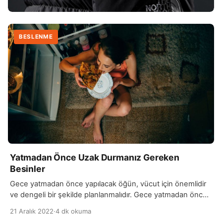
BESLENME
Yatmadan Önce Uzak Durmanız Gereken
Besinler
Gece yatmadan önce yapılacak öğün, vücut için önemlidir
ve dengeli bir şekilde planlanmalıdır. Gece yatmadan önce
yapılacak öğünde, karbonhidratların ve proteinlerin dengeli
21 Aralık 2022
·
4 dk okuma
bir şekilde tüketilmesi önerilir. Gece yatmadan önce