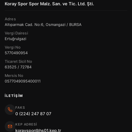
Koray Spor Spor Malz. San. ve Tic. Ltd. Şti.
Adres
Altıparmak Cad. No:6, Osmangazi / BURSA
Vergi Dairesi
Ertuğrulgazi
Vergi No
5770490954
Ticaret Sicil No
63525 / 72784
Mersis No
0577049095400011
İLETIŞIM
FAKS
0 (224) 247 87 07
KEP ADRESI
korayspor@hs01.kep.tr