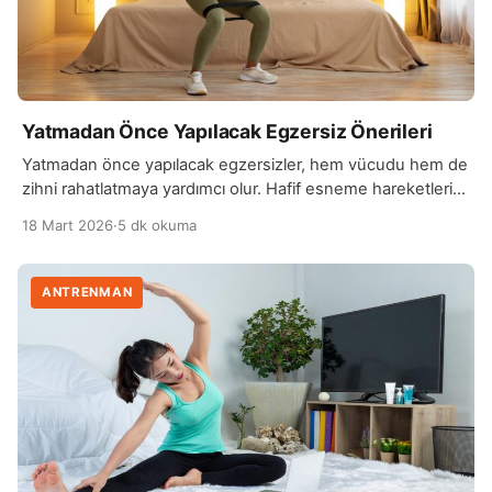
Yatmadan Önce Yapılacak Egzersiz Önerileri
Yatmadan önce yapılacak egzersizler, hem vücudu hem de
zihni rahatlatmaya yardımcı olur. Hafif esneme hareketleri
ve yoga pozları, kasları gevşetir ve günün yorgunluğunu
18 Mart 2026
·
5 dk okuma
azaltır. Bu tür egzersizler, uykuya geçişi kolaylaştırarak
daha kaliteli bir uyku sağlar. Derin nefes ve meditasyon
odaklı egzersizler de yatmadan önce tercih edilebilir. Karın
ANTRENMAN
nefesi ve yavaş, kontrollü hareketler, kalp atış hızını […]