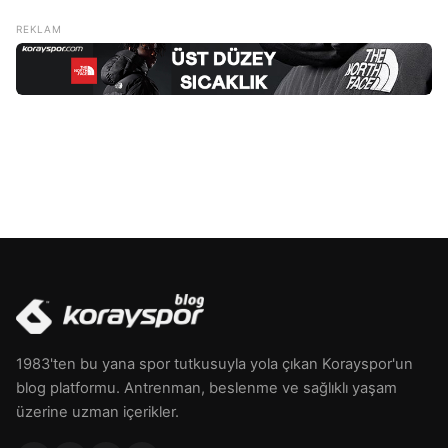
tüketilecek bir öğünde az miktarda yağ içeren yiyecekler
tercih edilmelidir, çünkü bu sayede vücut kilo kazanmaz ve
sindirim sistemi rahat çalışır. Gece yatmadan önce
tüketilecek bir […]
1983'ten bu yana spor tutkusuyla yola çıkan Korayspor'un
blog platformu. Antrenman, beslenme ve sağlıklı yaşam
üzerine uzman içerikler.