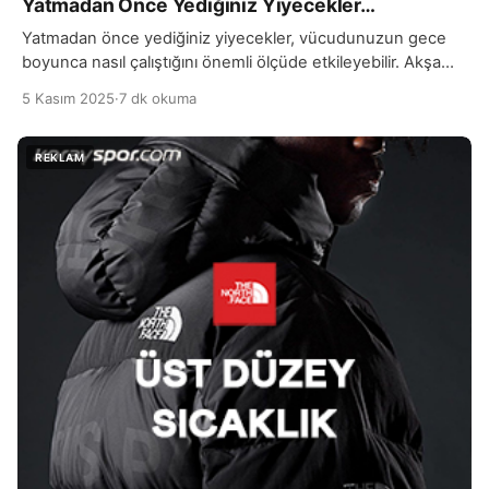
Yatmadan Önce Yediğiniz Yiyecekler…
Yatmadan önce yediğiniz yiyecekler, vücudunuzun gece
boyunca nasıl çalıştığını önemli ölçüde etkileyebilir. Akşam
yemeğinden sonra yenilen yiyeceklerin vücut üzerinde
5 Kasım 2025
·
7 dk okuma
metabolizma hızından sindirim süreçlerine kadar pek çok
farklı etkisi vardır. Ağır yemekler, aşırı şekerli ya da yağlı
yiyecekler, sindirim sistemini zorlar ve uyku sırasında mide
problemlerine, gaz sıkıntısına ya da reflüye yol açabilir.
Bunun sonucunda gece […]