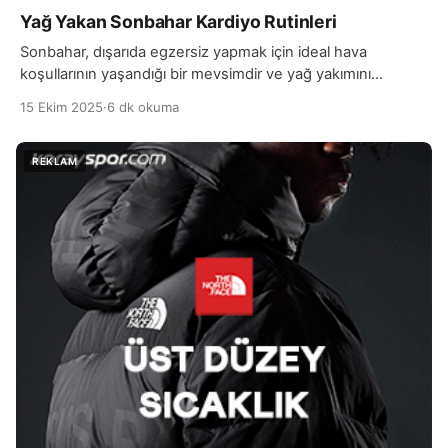
Yağ Yakan Sonbahar Kardiyo Rutinleri
Sonbahar, dışarıda egzersiz yapmak için ideal hava
koşullarının yaşandığı bir mevsimdir ve yağ yakımını
hızlandırmak için kardiyo rutinlerine başlamak için
15 Ekim 2025
·
6 dk okuma
mükemmel bir dönemdir. Serinleyen havalar, vücudun daha
fazla enerji harcamasına ve böylece kalori yakımının
artmasına yardımcı olur. Sonbaharda yapılacak kardiyo
egzersizleri, hem yağ yakımını destekler hem de bağışıklık
sistemini güçlendirir, ruh halini iyileştirir. Yağ yakan […]