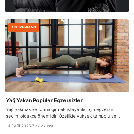
ANTRENMAN
Yağ Yakan Popüler Egzersizler
Yağ yakmak ve forma girmek isteyenler için egzersiz
seçimi oldukça önemlidir. Özellikle yüksek tempolu ve
kalori yaktıran egzersizler, vücuttaki yağ oranını azaltmak
14 Eylül 2025
·
7 dk okuma
için etkili yöntemler sunar. Bu noktada en popüler yağ