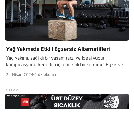
Yağ Yakmada Etkili Egzersiz Alternatifleri
Yağ yakımı, sağlıklı bir yaşam tarzı ve ideal vücut
kompozisyonu hedefleri için önemli bir konudur. Egzersiz,
yağ yakımını artırmada kritik bir rol oynar. Egzersiz yapmak,
24 Nisan 2024
·
6 dk okuma
vücutta daha fazla kalori yakılmasını sağlar ve bu da yağ
depolarının azalmasına yardımcı olur. Aerobik egzersizler,
özellikle uzun süreli ve orta-yüksek yoğunlukta
yapıldığında, vücudun yağ yakımını artırır. Bu tür
egzersizler, […]