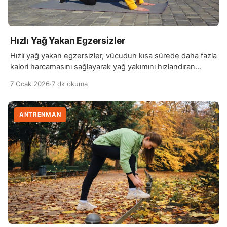
Hızlı Yağ Yakan Egzersizler
Hızlı yağ yakan egzersizler, vücudun kısa sürede daha fazla
kalori harcamasını sağlayarak yağ yakımını hızlandıran
fiziksel aktivitelerdir. Bu egzersizler genellikle yüksek
7 Ocak 2026
·
7 dk okuma
tempolu ve çok sayıda kas grubunu aynı anda çalıştıran
hareketlerden oluşur. Kalp atış hızını yükselten bu tür
aktiviteler, metabolizmayı hızlandırarak enerji ihtiyacını artırır
ANTRENMAN
ve yağ depolarının kullanılmasını destekler. Bu tür
egzersizlerin başında koşu, ip […]