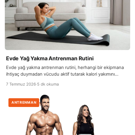
Evde Yağ Yakma Antrenman Rutini
Evde yağ yakma antrenman rutini, herhangi bir ekipmana
ihtiyaç duymadan vücudu aktif tutarak kalori yakımını
artırmayı hedefleyen egzersizlerden oluşur. Bu rutinler
7 Temmuz 2026
·
5 dk okuma
genellikle…
ANTRENMAN