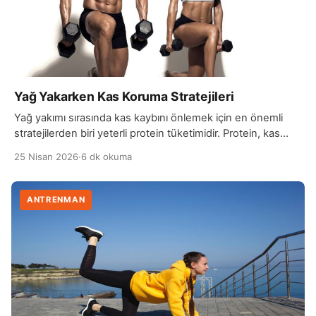
Yağ Yakarken Kas Koruma Stratejileri
Yağ yakımı sırasında kas kaybını önlemek için en önemli
stratejilerden biri yeterli protein tüketimidir. Protein, kas
dokusunun korunmasına ve onarılmasına yardımcı olur.
25 Nisan 2026
·
6 dk okuma
Diyet sırasında protein alımı yetersiz olduğunda vücut
enerji ihtiyacını kaslardan karşılamaya başlayabilir, bu da kas
kaybına yol açabilir. Bir diğer önemli strateji düzenli direnç
ANTRENMAN
antrenmanları yapmaktır. Ağırlık çalışmaları veya vücut
ağırlığı egzersizleri kaslara […]