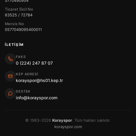
5770490954
Ticaret Sicil No
63525 / 72784
Mersis No
0577049095400011
İLETIŞIM
FAKS
0 (224) 247 87 07
KEP ADRESI
korayspor@hs01.kep.tr
DESTEK
info@korayspor.com
© 1983–2026
Korayspor
. Tüm hakları saklıdır.
korayspor.com