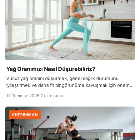
sayede vücut, dinlenme halinde bile daha fazla kalori […]
Yağ Oranımızı Nasıl Düşürebiliriz?
Vücut yağ oranını düşürmek, genel sağlık durumunu
iyileştirmek ve daha fit bir görünüme kavuşmak için önemli
bir hedeftir. Bu sürecin en temel adımı, dengeli ve
13 Temmuz 2025
·
7 dk okuma
sürdürülebilir bir beslenme düzeni oluşturmaktır. İşlenmiş
gıdalardan, şekerli içeceklerden ve trans yağlardan uzak
durmak, yağ kaybını hızlandırır. Bunun yerine, protein
ANTRENMAN
açısından zengin, lifli ve düşük glisemik indeksli besinlerin
tercih edilmesi […]