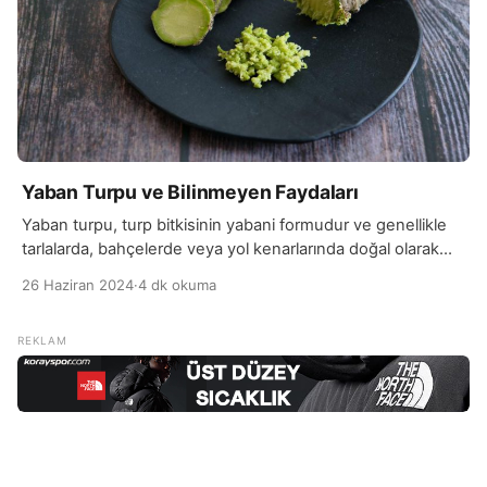
Yaban Turpu ve Bilinmeyen Faydaları
Yaban turpu, turp bitkisinin yabani formudur ve genellikle
tarlalarda, bahçelerde veya yol kenarlarında doğal olarak
yetişir. Bu bitki, genellikle 30 ila 90 cm arasında
26 Haziran 2024
·
4 dk okuma
büyüyebilen, çiçeklenen ve tohum veren bir yıllık bitkidir.
Yaban turpu bitkisinin sapı kalın ve tüylüdür, yaprakları
büyük ve tırtıklı kenarlıdır. Çiçekleri, beyaz veya mor renkte
olup, çiçeklenme döneminde bitkinin üzerinde göze […]