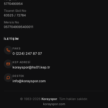
5770490954
Ticaret Sicil No
63525 / 72784
Mersis No
0577049095400011
İLETIŞIM
FAKS
0 (224) 247 87 07
KEP ADRESI
korayspor@hs01.kep.tr
DESTEK
info@korayspor.com
© 1983–2026
Korayspor
. Tüm hakları saklıdır.
korayspor.com