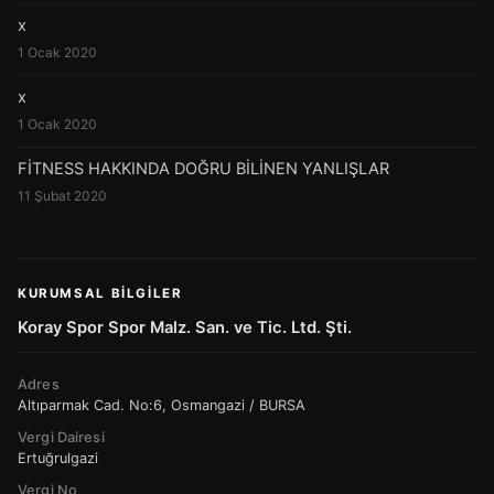
x
1 Ocak 2020
x
1 Ocak 2020
FİTNESS HAKKINDA DOĞRU BİLİNEN YANLIŞLAR
11 Şubat 2020
KURUMSAL BILGILER
Koray Spor Spor Malz. San. ve Tic. Ltd. Şti.
Adres
Altıparmak Cad. No:6, Osmangazi / BURSA
Vergi Dairesi
Ertuğrulgazi
Vergi No