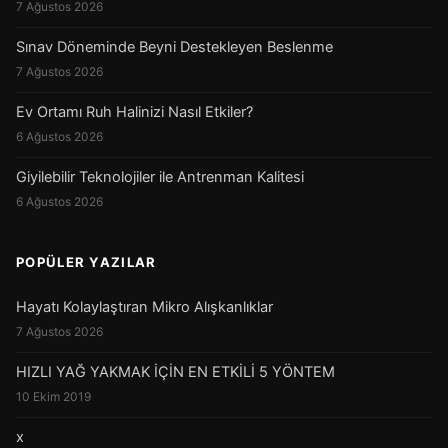
7 Ağustos 2026
Sınav Döneminde Beyni Destekleyen Beslenme
7 Ağustos 2026
Ev Ortamı Ruh Halinizi Nasıl Etkiler?
6 Ağustos 2026
Giyilebilir Teknolojiler ile Antrenman Kalitesi
6 Ağustos 2026
POPÜLER YAZILAR
Hayatı Kolaylaştıran Mikro Alışkanlıklar
7 Ağustos 2026
HIZLI YAĞ YAKMAK İÇİN EN ETKİLİ 5 YÖNTEM
10 Ekim 2019
x