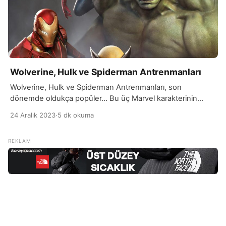
Wolverine, Hulk ve Spiderman Antrenmanları
Wolverine, Hulk ve Spiderman Antrenmanları, son
dönemde oldukça popüler… Bu üç Marvel karakterinin
antrenman programlarında ortak olarak bulunan birkaç
24 Aralık 2023
·
5 dk okuma
belirgin özellik vardır. İlk olarak, bu kahramanların
antrenmanları genellikle yüksek yoğunluklu ve çok
yönlüdür. Yani, sadece kuvvet gelişimi değil, aynı zamanda
dayanıklılık, hız ve çeviklik gibi çeşitli fiziksel yetenekleri
geliştirmeye odaklanırlar. Ağırlık kaldırma bu üç antrenman
[…]