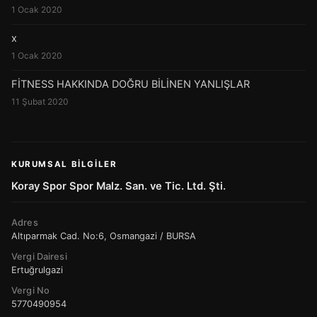
1 Ocak 2020
x
1 Ocak 2020
FİTNESS HAKKINDA DOĞRU BİLİNEN YANLIŞLAR
11 Şubat 2020
KURUMSAL BILGILER
Koray Spor Spor Malz. San. ve Tic. Ltd. Şti.
Adres
Altıparmak Cad. No:6, Osmangazi / BURSA
Vergi Dairesi
Ertuğrulgazi
Vergi No
5770490954