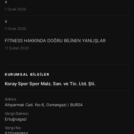
x
1 Ocak 2020
x
1 Ocak 2020
FİTNESS HAKKINDA DOĞRU BİLİNEN YANLIŞLAR
11 Şubat 2020
KURUMSAL BILGILER
Koray Spor Spor Malz. San. ve Tic. Ltd. Şti.
Adres
Altıparmak Cad. No:6, Osmangazi / BURSA
Vergi Dairesi
Ertuğrulgazi
Vergi No
5770490954