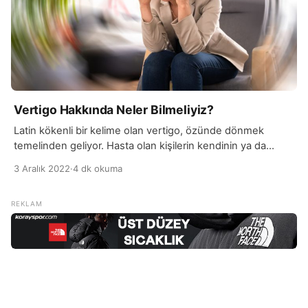
Vertigo Hakkında Neler Bilmeliyiz?
Latin kökenli bir kelime olan vertigo, özünde dönmek
temelinden geliyor. Hasta olan kişilerin kendinin ya da
çevresinin döndüğünü hissetmesine verilen bir terimdir.
3 Aralık 2022
·
4 dk okuma
Baş ağrısı, bulantı ve kulak çınlaması gibi semptomlara
vertigo ismi verilmektedir. Kendi başına vertigo, bir hastalık
adı değildir. Merkezi sinir sistemi, kalp ve damar sağlığı, tüm
kulak bölgelerinde yaşanan hastalıklar sonucunda kişide,
vertigo […]