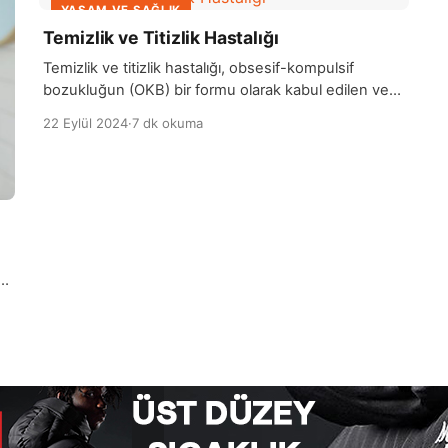
YAŞAM VE SAĞLIK
Temizlik ve Titizlik Hastalığı
Temizlik ve titizlik hastalığı, obsesif-kompulsif
bozukluğun (OKB) bir formu olarak kabul edilen ve
bireyin aşırı temizlik ve düzen takıntıları yaşadığı bir
22 Eylül 2024
·
7 dk okuma
durumdur. Bu hastalık, kişinin sürekli olarak
çevresindeki kir ve düzenle ilgili endişeler
taşımasına, bu endişelerle başa çıkmak için tekrar
eden temizlik ritüelleri ve davranışları geliştirmesine
neden olabilir. Temizlik ve titizlik hastalığı, bireylerin
günlük yaşamlarını […]
l