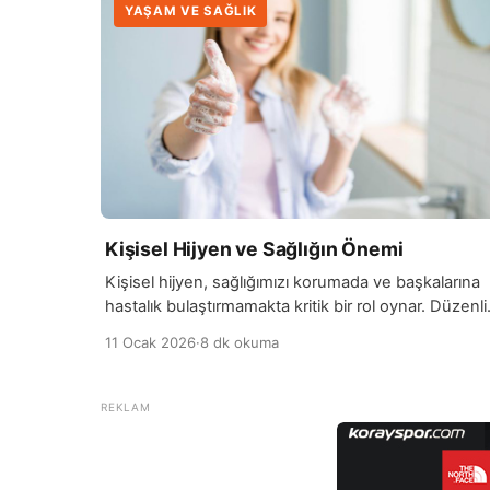
YAŞAM VE SAĞLIK
Kişisel Hijyen ve Sağlığın Önemi
Kişisel hijyen, sağlığımızı korumada ve başkalarına
hastalık bulaştırmamakta kritik bir rol oynar. Düzenli
olarak elleri yıkamak, dişleri fırçalamak, banyo
11 Ocak 2026
·
8 dk okuma
yapmak ve temiz kıyafetler giymek, vücudumuzun
sağlıklı kalmasına yardımcı olur. Kişisel hijyenin ihma
edilmesi, cilt enfeksiyonları, mide problemleri, ağız
sağlığı sorunları ve çeşitli bulaşıcı hastalıkların
yayılmasına yol açabilir. Bu nedenle, kişisel temizlik
alışkanlıkları sadece bireysel sağlık […]