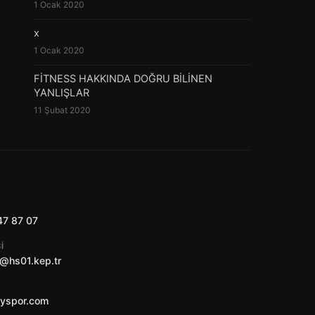
1 Ocak 2020
x
1 Ocak 2020
FİTNESS HAKKINDA DOĞRU BİLİNEN
YANLIŞLAR
11 Şubat 2020
47 87 07
I
@hs01.kep.tr
ayspor.com