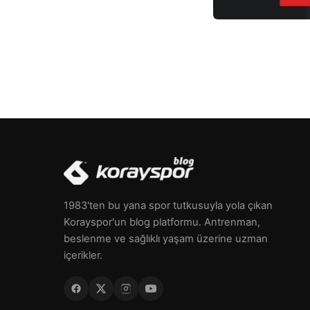
1983'ten bu yana spor tutkusuyla yola çıkan
Korayspor'un blog platformu. Antrenman,
beslenme ve sağlıklı yaşam üzerine uzman
içerikler.