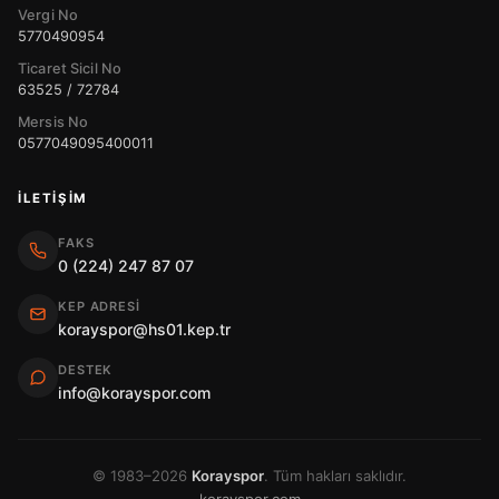
Vergi No
5770490954
Ticaret Sicil No
63525 / 72784
Mersis No
0577049095400011
İLETIŞIM
FAKS
0 (224) 247 87 07
KEP ADRESI
korayspor@hs01.kep.tr
DESTEK
info@korayspor.com
© 1983–2026
Korayspor
. Tüm hakları saklıdır.
korayspor.com