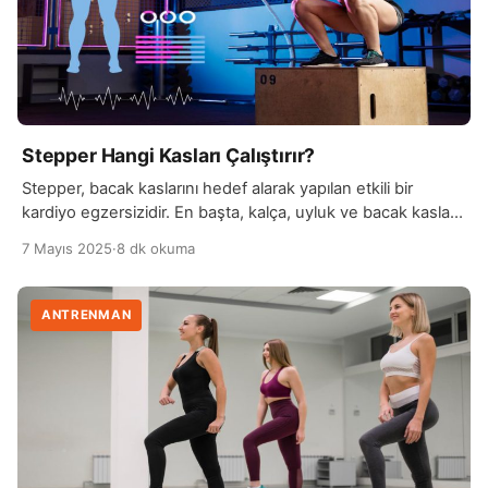
Stepper Hangi Kasları Çalıştırır?
Stepper, bacak kaslarını hedef alarak yapılan etkili bir
kardiyo egzersizidir. En başta, kalça, uyluk ve bacak kasları
üzerinde yoğun bir etki yaratır. Özellikle, adım atarken
7 Mayıs 2025
·
8 dk okuma
yapılan hareketler quadriceps (ön uyluk kasları), hamstring
(arka uyluk kasları) ve gluteus maximus (kalça kasları)
kaslarını çalıştırır. Bu kaslar sürekli olarak hareket halindedir,
ANTRENMAN
bu da bacakları güçlendirir ve tonlandırır. Stepper, […]