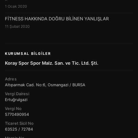
1 Ocak 2020
FİTNESS HAKKINDA DOĞRU BİLİNEN YANLIŞLAR
11 Şubat 2020
KURUMSAL BILGILER
Koray Spor Spor Malz. San. ve Tic. Ltd. Şti.
Adres
Altıparmak Cad. No:6, Osmangazi / BURSA
Vergi Dairesi
Ertuğrulgazi
Vergi No
5770490954
Ticaret Sicil No
63525 / 72784