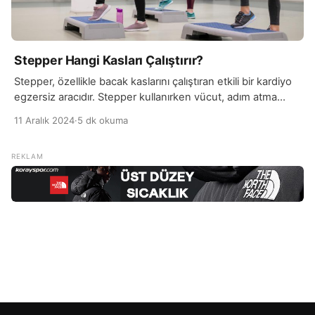
Stepper Hangi Kasları Çalıştırır?
Stepper, özellikle bacak kaslarını çalıştıran etkili bir kardiyo
egzersiz aracıdır. Stepper kullanırken vücut, adım atma
hareketi ile simüle edilen merdiven çıkma hareketine
11 Aralık 2024
·
5 dk okuma
benzer bir hareket gerçekleştirir. Bu, bacak kaslarını,
özellikle uyluk, baldır ve kalça kaslarını aktif hale getirir.
Stepper, hem dayanıklılığı artırırken hem de bu kas
gruplarının güçlenmesine yardımcı olur. Düzenli kullanımda,
bacak kaslarında belirgin […]