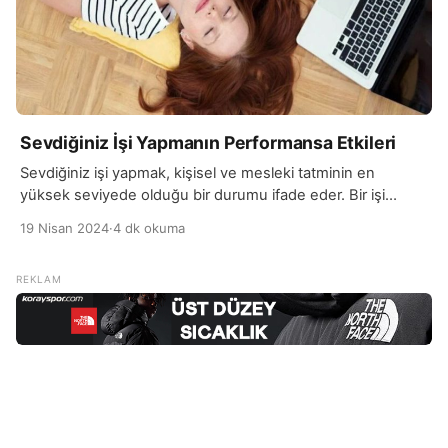
Sevdiğiniz İşi Yapmanın Performansa Etkileri
Sevdiğiniz işi yapmak, kişisel ve mesleki tatminin en
yüksek seviyede olduğu bir durumu ifade eder. Bir işi
sevmek, o işi yaparken duyulan tutkuyu, heyecanı ve
19 Nisan 2024
·
4 dk okuma
motivasyonu içerir. Bu, çalışma saatlerini zevkle geçirmeyi
sağlar ve işi bir zorunluluk değil, bir keyif kaynağı olarak
görmenizi sağlar. Sevdiğiniz işi yapmak, yaratıcılığı artırabilir
ve potansiyelinizi en üst düzeye çıkarmanıza […]