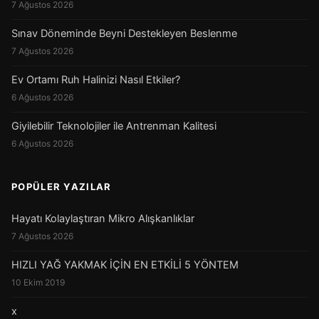
7 Ağustos 2026
Sınav Döneminde Beyni Destekleyen Beslenme
7 Ağustos 2026
Ev Ortamı Ruh Halinizi Nasıl Etkiler?
6 Ağustos 2026
Giyilebilir Teknolojiler ile Antrenman Kalitesi
6 Ağustos 2026
POPÜLER YAZILAR
Hayatı Kolaylaştıran Mikro Alışkanlıklar
7 Ağustos 2026
HIZLI YAĞ YAKMAK İÇİN EN ETKİLİ 5 YÖNTEM
10 Ekim 2019
x