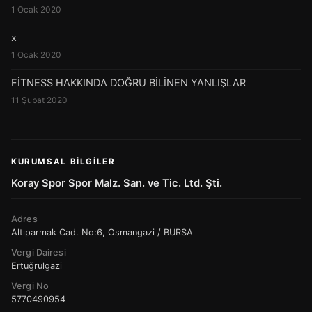
1 Ocak 2020
x
1 Ocak 2020
FİTNESS HAKKINDA DOĞRU BİLİNEN YANLIŞLAR
11 Şubat 2020
KURUMSAL BILGILER
Koray Spor Spor Malz. San. ve Tic. Ltd. Şti.
Adres
Altıparmak Cad. No:6, Osmangazi / BURSA
Vergi Dairesi
Ertuğrulgazi
Vergi No
5770490954