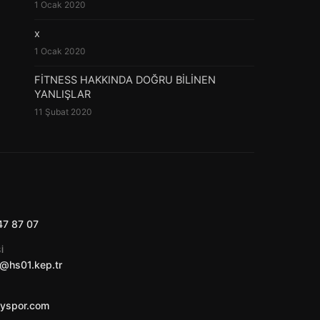
1 Ocak 2020
x
1 Ocak 2020
FİTNESS HAKKINDA DOĞRU BİLİNEN
YANLIŞLAR
11 Şubat 2020
47 87 07
I
@hs01.kep.tr
ayspor.com