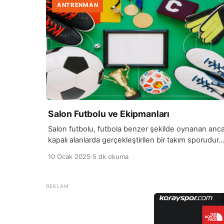
ANTRENMAN
Salon Futbolu ve Ekipmanları
Salon futbolu, futbola benzer şekilde oynanan anc
kapalı alanlarda gerçekleştirilen bir takım sporudur.
Genellikle “futsal” olarak da bilinir ve dünya çapında
10 Ocak 2025
·
5 dk okuma
popüler bir spordur. Futbolun temel kurallarıyla
oynanırken, salon futbolu daha küçük sahalarda ve
sınırlı alanlarda yapılır. Bu durum, oyunun hızını artırı
ve oyuncuların daha fazla teknik beceri
kullanmalarını gerektirir. Salon futbolu, top kontrolü,
hızlı […]