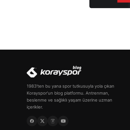
1983'ten bu yana spor tutkusuyla yola çıkan
Korayspor'un blog platformu. Antrenman,
beslenme ve sağlıklı yaşam üzerine uzman
içerikler.