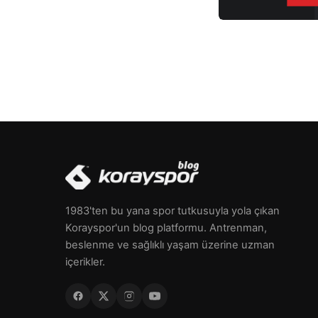
1983'ten bu yana spor tutkusuyla yola çıkan
Korayspor'un blog platformu. Antrenman,
beslenme ve sağlıklı yaşam üzerine uzman
içerikler.