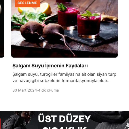
BESLENME
Şalgam Suyu İçmenin Faydaları
Şalgam suyu, turpgiller familyasına ait olan siyah turp
ve havuç gibi sebzelerin fermantasyonuyla elde
edilen fermente bir içecektir. Geleneksel olarak Türk
30 Mart 2024
·
4 dk okuma
mutfağında önemli bir yere sahip olan şalgam suyu,
özellikle Türkiye’nin güney bölgelerinde sık tüketilir.
İçerisinde bulunan probiyotikler sayesinde sindirim
sistemine fayda sağladığı düşünülen şalgam suyu,
ı
aynı zamanda vitamin ve mineral açısından da
zengindir. Şalgam […]