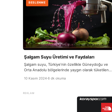
BESLENME
Şalgam Suyu Üretimi ve Faydaları
Şalgam suyu, Türkiye’nin özellikle Güneydoğu ve
Orta Anadolu bölgelerinde yaygın olarak tüketilen
ferahlatıcı bir içecektir. Genellikle siyah havuç ve
10 Kasım 2024
·
6 dk okuma
turptan yapılır, ancak bazen farklı sebzelerle de
zenginleştirilebilir. Geleneksel olarak, fermente bir
içecek olan şalgam suyu, hazırlama sürecinde
sebzelerin tuzlu suyla bekletilmesiyle oluşur. Bu
fermente işlemi, içeceğin karakteristik ekşimsi tadın
ve sağladığı sağlık yararlarını ortaya çıkarır. […]