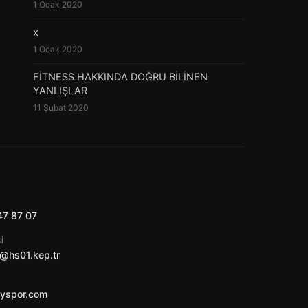
1 Ocak 2020
x
1 Ocak 2020
FİTNESS HAKKINDA DOĞRU BİLİNEN
YANLIŞLAR
11 Şubat 2020
47 87 07
I
@hs01.kep.tr
ayspor.com