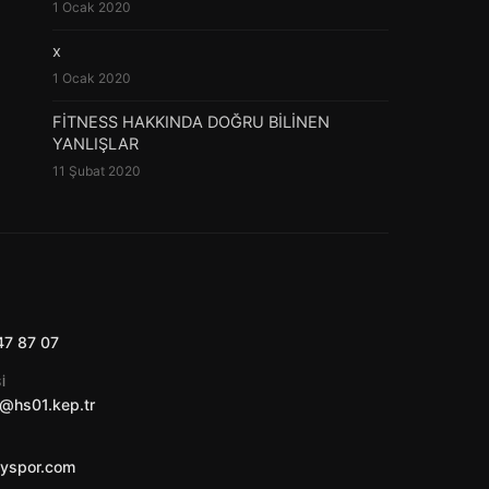
1 Ocak 2020
x
1 Ocak 2020
FİTNESS HAKKINDA DOĞRU BİLİNEN
YANLIŞLAR
11 Şubat 2020
47 87 07
I
@hs01.kep.tr
ayspor.com