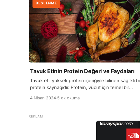
BESLENME
Tavuk Etinin Protein Değeri ve Faydaları
Tavuk eti, yüksek protein içeriğiyle bilinen sağlıklı bi
protein kaynağıdır. Protein, vücut için temel bir
besindir ve kas gelişimi, dokuların onarımı ve genel
4 Nisan 2024
·
5 dk okuma
vücut fonksiyonları için gereklidir. Tavuk eti, 100
gramında yaklaşık 31 gram protein içerir, bu da onu
protein bakımından zengin bir gıda yapar. Bu yükse
protein içeriği, sporcuların ve aktif bireylerin kas
gelişimini […]