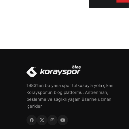
1983'ten bu yana spor tutkusuyla yola çıkan
Korayspor'un blog platformu. Antrenman,
beslenme ve sağlıklı yaşam üzerine uzman
içerikler.