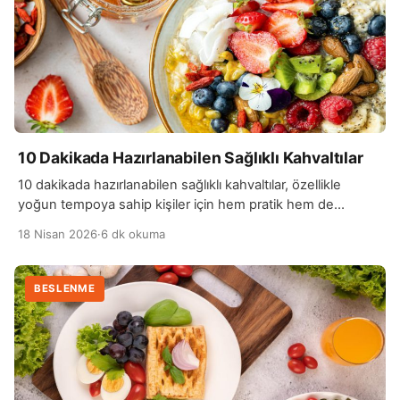
10 Dakikada Hazırlanabilen Sağlıklı Kahvaltılar
10 dakikada hazırlanabilen sağlıklı kahvaltılar, özellikle
yoğun tempoya sahip kişiler için hem pratik hem de
besleyici bir çözüm sunar. Sabahları uzun süre mutfakta
18 Nisan 2026
·
6 dk okuma
vakit geçirmek istemeyenler, hızlı hazırlanabilen ama
vücudu gün boyu enerjik tutacak seçeneklere yönelmelidir.
Bu tür kahvaltılar, günün ilk öğünü olduğu için
BESLENME
metabolizmanın sağlıklı bir şekilde çalışmasına da katkı
sağlar. Yulaf ezmesi, yoğurt, […]