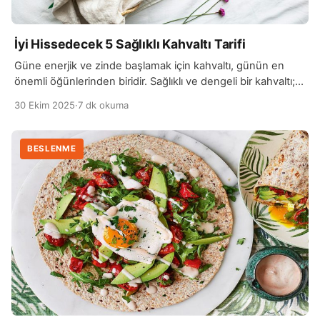
İyi Hissedecek 5 Sağlıklı Kahvaltı Tarifi
Güne enerjik ve zinde başlamak için kahvaltı, günün en
önemli öğünlerinden biridir. Sağlıklı ve dengeli bir kahvaltı;
hem fiziksel, hem de zihinsel performansı artırır,
30 Ekim 2025
·
7 dk okuma
metabolizmayı hızlandırır ve gün boyu tok kalmayı sağlar. İyi
hissetmek ve formda kalmak isteyenler için hazırlanan 5
sağlıklı kahvaltı tarifi, hem lezzetli hem de besleyici
BESLENME
içerikleriyle güne mükemmel bir başlangıç yapmanıza […]