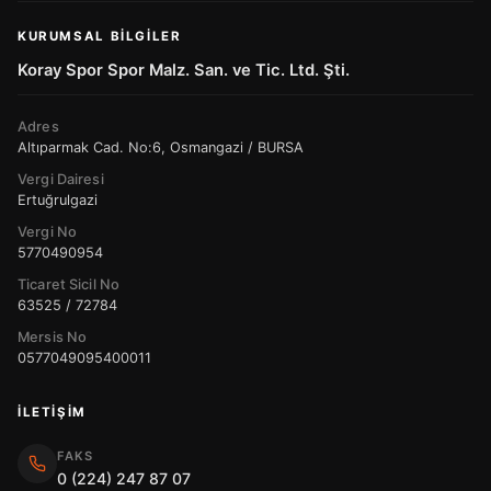
KURUMSAL BILGILER
Koray Spor Spor Malz. San. ve Tic. Ltd. Şti.
Adres
Altıparmak Cad. No:6, Osmangazi / BURSA
Vergi Dairesi
Ertuğrulgazi
Vergi No
5770490954
Ticaret Sicil No
63525 / 72784
Mersis No
0577049095400011
İLETIŞIM
FAKS
0 (224) 247 87 07