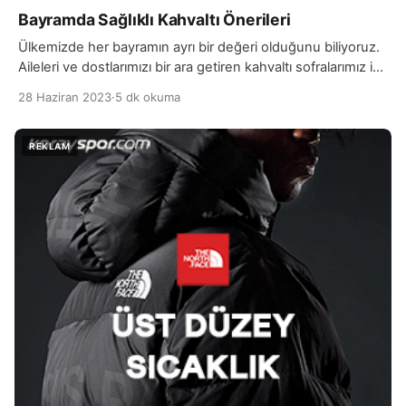
Bayramda Sağlıklı Kahvaltı Önerileri
Ülkemizde her bayramın ayrı bir değeri olduğunu biliyoruz.
Aileleri ve dostlarımızı bir ara getiren kahvaltı sofralarımız ise
Türk kültürünün olmazsa olmazları arasında bulunuyor. Bir
28 Haziran 2023
·
5 dk okuma
araya gelerek hoş sohbet eşliğinde kahvaltı yaparken,
sağlıklı beslenme konusunu bazen es geçebiliyoruz.
Özellikle Kurban Bayramları pek çok yörede kavurma, sote
gibi kırmızı et içeren kahvaltılar bir gelenek haline gelmiştir.
Birçok […]