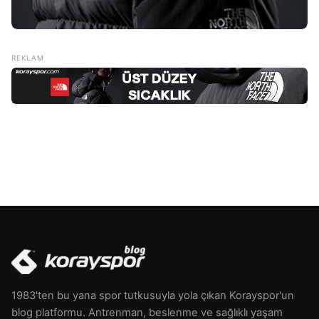
1983'ten bu yana spor tutkusuyla yola çıkan Korayspor'un
blog platformu. Antrenman, beslenme ve sağlıklı yaşam