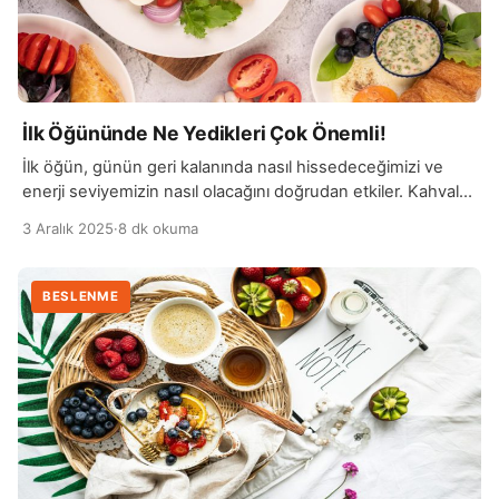
İlk Öğününde Ne Yedikleri Çok Önemli!
İlk öğün, günün geri kalanında nasıl hissedeceğimizi ve
enerji seviyemizin nasıl olacağını doğrudan etkiler. Kahvaltı,
metabolizmanın hızlanmasına yardımcı olur ve vücuda
3 Aralık 2025
·
8 dk okuma
günün ilk enerjisini sağlar. Dengeli bir kahvaltı, kan
şekerinin dengelenmesine yardımcı olur ve açlık hissini
kontrol altında tutar. Ayrıca, zengin bir protein, sağlıklı yağlar
BESLENME
ve kompleks karbonhidratlar içeren bir kahvaltı, gün
boyunca daha uzun […]