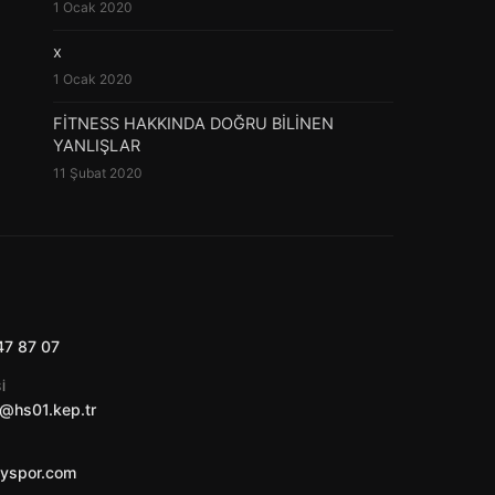
1 Ocak 2020
x
1 Ocak 2020
FİTNESS HAKKINDA DOĞRU BİLİNEN
YANLIŞLAR
11 Şubat 2020
47 87 07
I
@hs01.kep.tr
ayspor.com