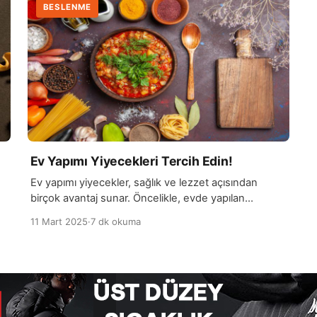
BESLENME
Ev Yapımı Yiyecekleri Tercih Edin!
Ev yapımı yiyecekler, sağlık ve lezzet açısından
birçok avantaj sunar. Öncelikle, evde yapılan
n
yemekler genellikle daha taze ve sağlıklıdır. Hazır
11 Mart 2025
·
7 dk okuma
uz
yemeklerde veya dışarıda satılan yiyeceklerde
genellikle koruyucu maddeler, katkı ürünleri ve fazla
u
miktarda tuz, şeker veya yağ bulunabilir. Evde
yemek yapmak, malzemelerin kontrolünü tamamen
et
elinizde tutmanızı sağlar. Taze sebzeler, organik
ürünler ve sağlıklı yağlar kullanarak, […]