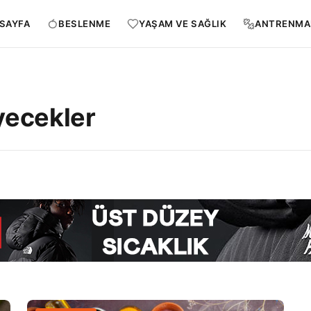
SAYFA
BESLENME
YAŞAM VE SAĞLIK
ANTRENMA
iyecekler