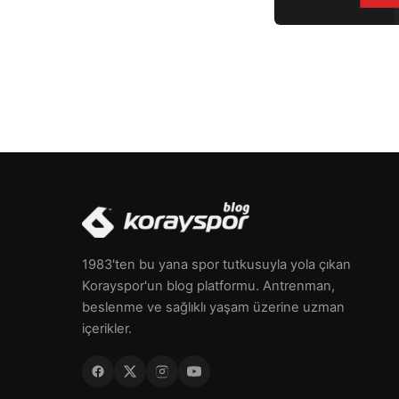
1983'ten bu yana spor tutkusuyla yola çıkan
Korayspor'un blog platformu. Antrenman,
beslenme ve sağlıklı yaşam üzerine uzman
içerikler.