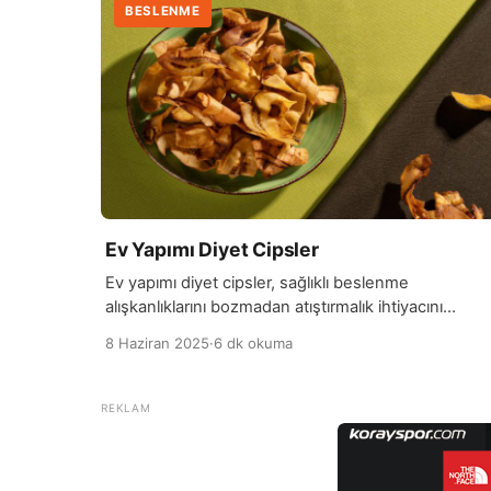
BESLENME
Ev Yapımı Diyet Cipsler
Ev yapımı diyet cipsler, sağlıklı beslenme
alışkanlıklarını bozmadan atıştırmalık ihtiyacını
karşılayan lezzetli alternatiflerdir. Marketlerde satıla
8 Haziran 2025
·
6 dk okuma
geleneksel cipsler genellikle yüksek oranda yağ, t
ve katkı maddesi içerirken, evde hazırlanan diyet
cipsler doğal ve kontrol edilebilir içeriklerle yapılır. B
sayede, hem kalorisi düşük hem de besin değeri
yüksek bir atıştırmalık elde etmek mümkündür. Diy
cipslerin temelini genellikle […]