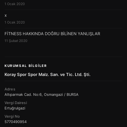
1 Ocak 2020
x
1 Ocak 2020
FİTNESS HAKKINDA DOĞRU BİLİNEN YANLIŞLAR
11 Şubat 2020
KURUMSAL BILGILER
Koray Spor Spor Malz. San. ve Tic. Ltd. Şti.
Adres
Altıparmak Cad. No:6, Osmangazi / BURSA
Vergi Dairesi
Ertuğrulgazi
Vergi No
5770490954