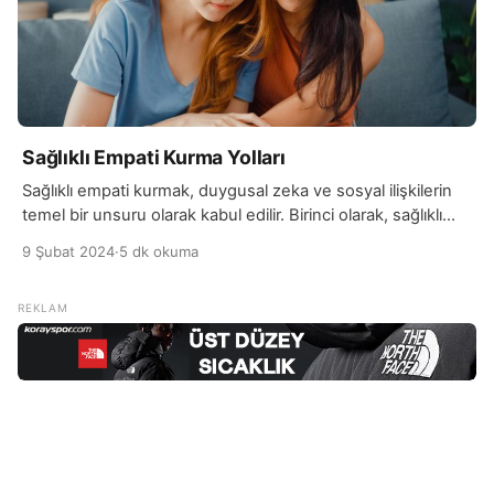
Sağlıklı Empati Kurma Yolları
Sağlıklı empati kurmak, duygusal zeka ve sosyal ilişkilerin
temel bir unsuru olarak kabul edilir. Birinci olarak, sağlıklı
empati, başkalarının duygularını anlamak ve onlara içten bir
9 Şubat 2024
·
5 dk okuma
şekilde yaklaşmak anlamına gelir. Bu, kişinin başkalarının
perspektifini anlamak, duygusal deneyimlerini paylaşmak
ve karşı tarafın hissettiği durumu empatiyle karşılamak
anlamına gelir. İkinci olarak, sağlıklı empati, iletişimi
güçlendirir ve insan ilişkilerini […]