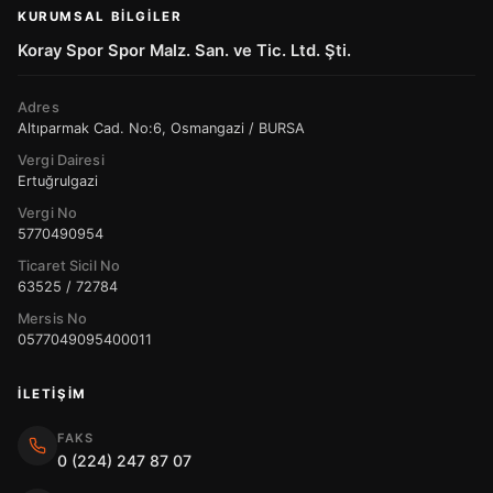
KURUMSAL BILGILER
Koray Spor Spor Malz. San. ve Tic. Ltd. Şti.
Adres
Altıparmak Cad. No:6, Osmangazi / BURSA
Vergi Dairesi
Ertuğrulgazi
Vergi No
5770490954
Ticaret Sicil No
63525 / 72784
Mersis No
0577049095400011
İLETIŞIM
FAKS
0 (224) 247 87 07