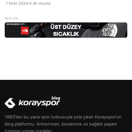
besinlerin sindirilmesi, besin maddelerinin emilmesi ve
1 Ekim 2024
·
6 dk okuma
atıkların vücuttan atılması görevlerini üstlenir. Yediğimiz
yiyecekler, bağırsak florasını doğrudan etkileyerek sindirim
sağlığını belirler. Lif açısından zengin meyve, sebze, tam
tahıllar gibi besinler bağırsak hareketlerini düzenlerken,
işlenmiş ve aşırı yağlı yiyecekler bağırsak işlevlerini […]
1983'ten bu yana spor tutkusuyla yola çıkan Korayspor'un
blog platformu. Antrenman, beslenme ve sağlıklı yaşam
üzerine uzman içerikler.