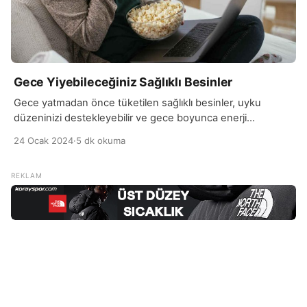
Gece Yiyebileceğiniz Sağlıklı Besinler
Gece yatmadan önce tüketilen sağlıklı besinler, uyku
düzeninizi destekleyebilir ve gece boyunca enerji
sağlayabilir. İdeal olarak, bu besinler hafif, sindirimi kolay ve
24 Ocak 2024
·
5 dk okuma
düşük kalorili olmalıdır. Protein ve sağlıklı yağlar içeren bir
atıştırmalık, gece boyunca sizi tok tutabilir ve
metabolizmanızı destekleyebilir. Yoğurt ve meyve gibi bir
kombinasyon, gece yatmadan önce sağlıklı bir seçenek
olabilir. Yoğurt, protein […]