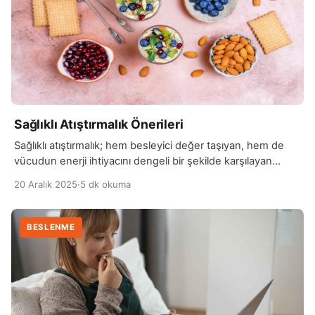
Sağlıklı Atıştırmalık Önerileri
Sağlıklı atıştırmalık; hem besleyici değer taşıyan, hem de
vücudun enerji ihtiyacını dengeli bir şekilde karşılayan
küçük öğünlerdir. Gün içinde ana öğünler arasında
20 Aralık 2025
·
5 dk okuma
tüketilen bu besinler, açlık hissini kontrol altına alırken kan
şekeri seviyesinin ani düşüşlerini önlemeye yardımcı olur.
Sağlıklı atıştırmalıklar, iştahı bastırırken aynı zamanda
BESLENME
vitamin, mineral, lif ve protein gibi gerekli besin öğelerini de
sağlayabilir. […]